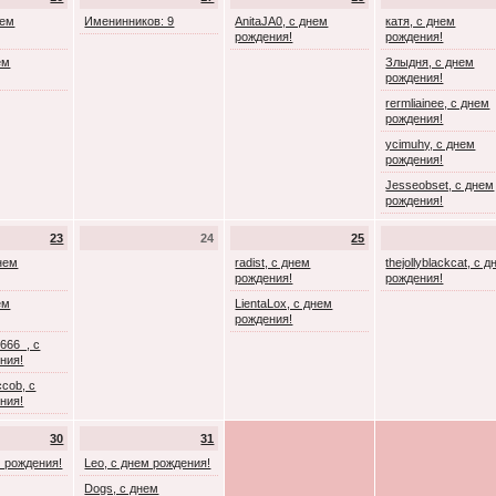
нем
Именинников: 9
AnitaJA0, с днем
катя, с днем
рождения!
рождения!
ем
Злыдня, с днем
рождения!
rermliainee, с днем
рождения!
ycimuhy, с днем
рождения!
Jesseobset, с днем
рождения!
23
24
25
днем
radist, с днем
thejollyblackcat, с 
рождения!
рождения!
ем
LientaLox, с днем
рождения!
666_, с
ния!
cob, с
ния!
30
31
м рождения!
Leo, с днем рождения!
Dogs, с днем