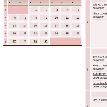
В
П
В
С
Ч
П
С
WilL G, с д
рождения!
»
1
2
3
4
5
gimmi, с дн
рождения!
»
6
7
8
9
10
11
12
»
»
13
14
15
16
17
18
19
»
20
21
22
23
24
25
26
»
27
28
29
30
Silence, с 
рождения!
Khato, с дн
рождения!
»
AnTiHRiST_
днем рожде
ZennoboxAc
днем рожде
MrX, с дне
»