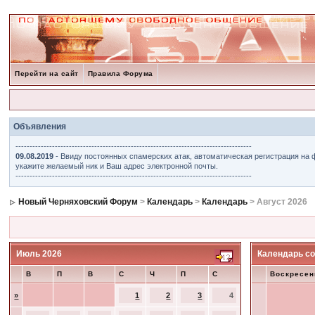
Перейти на сайт
Правила Форума
Объявления
------------------------------------------------------------------------------------
09.08.2019
- Ввиду постоянных спамерских атак, автоматическая регистрация на 
укажите желаемый ник и Ваш адрес электронной почты.
------------------------------------------------------------------------------------
Новый Черняховский Форум
>
Календарь
>
Календарь
> Август 2026
Июль 2026
Календарь со
В
П
В
С
Ч
П
С
Воскресен
»
1
2
3
4