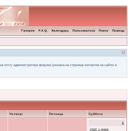
Галерея
F.A.Q.
Календарь
Пользователи
Поиск
Помощь
а почту администратора форума (указана на странице контактов на сайте) и
Четверг
Пятница
Суббота
1
chief, с днем