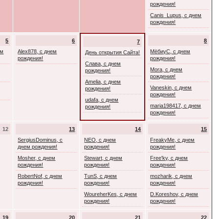
рождения!
Canis_Lupus, с днем
рождения!
5
6
8
7
ем
Alex878, с днем
МёбиуС, с днем
День открытия Сайта!
рождения!
рождения!
Слава, с днем
Mora, с днем
рождения!
рождения!
Amelia, с днем
Vaneskin, с днем
рождения!
рождения!
udafa, с днем
maria198417, с днем
рождения!
рождения!
12
13
14
15
SergiusDominus, с
NEO, с днем
FreakyMe, с днем
днем рождения!
рождения!
рождения!
Mosher, с днем
Stewart, с днем
Free'ky, с днем
рождения!
рождения!
рождения!
RobertNof, с днем
TunS, с днем
mozharik, с днем
рождения!
рождения!
рождения!
WoureherKes, с днем
D.Koreshov, с днем
рождения!
рождения!
19
20
21
22