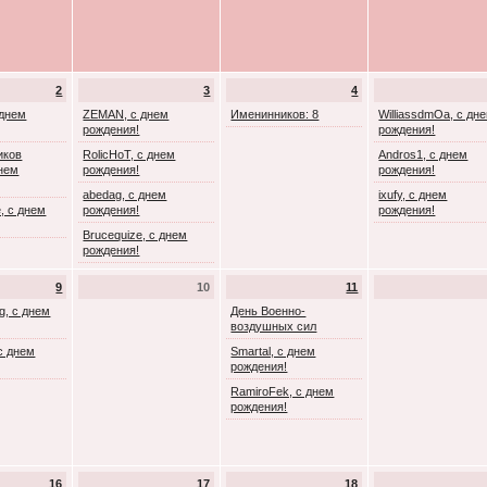
2
3
4
 днем
ZEMAN, с днем
Именинников: 8
WilliassdmOa, с дн
рождения!
рождения!
иков
RolicHoT, с днем
Andros1, с днем
днем
рождения!
рождения!
abedag, с днем
ixufy, с днем
, с днем
рождения!
рождения!
Brucequize, с днем
рождения!
9
10
11
g, с днем
День Военно-
воздушных сил
с днем
Smartal, с днем
рождения!
RamiroFek, с днем
рождения!
16
17
18