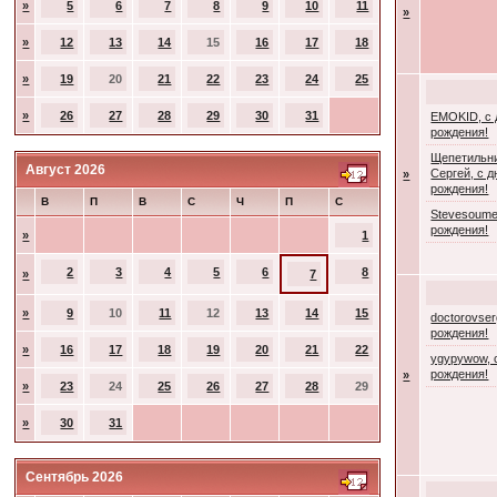
»
5
6
7
8
9
10
11
»
»
12
13
14
15
16
17
18
»
19
20
21
22
23
24
25
»
26
27
28
29
30
31
EMOKID, с
рождения!
Щепетильн
Август 2026
Сергей, с 
»
рождения!
В
П
В
С
Ч
П
С
Stevesoume
рождения!
»
1
2
3
4
5
6
8
»
7
»
9
10
11
12
13
14
15
doctorovser
рождения!
»
16
17
18
19
20
21
22
ygypywow, 
рождения!
»
»
23
24
25
26
27
28
29
»
30
31
Сентябрь 2026