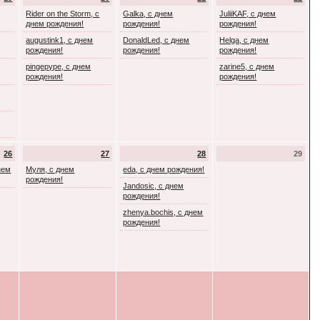
Rider on the Storm, с
Galka, с днем
JuliiKAF, с днем
днем рождения!
рождения!
рождения!
augustink1, с днем
DonaldLed, с днем
Helga, с днем
рождения!
рождения!
рождения!
pingepype, с днем
zarine5, с днем
рождения!
рождения!
26
27
28
29
днем
Муля, с днем
eda, с днем рождения!
рождения!
Jandosic, с днем
рождения!
zhenya.bochis, с днем
рождения!