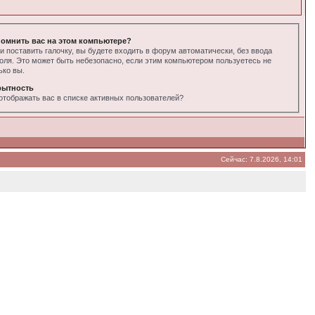
омнить вас на этом компьютере?
и поставить галочку, вы будете входить в форум автоматически, без ввода
оля. Это может быть небезопасно, если этим компьютером пользуетесь не
ько вы.
рытность
отображать вас в списке активных пользователей?
Сейчас: 7.8.2026, 14:01