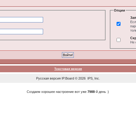
Опции
Зап
Есл
пар
тол
Ск
Не 
Текстовая версия
Русская версия
IP.Board
© 2026
IPS, Inc
.
Создаем хорошее настроение вот уже
7988
-й день :)