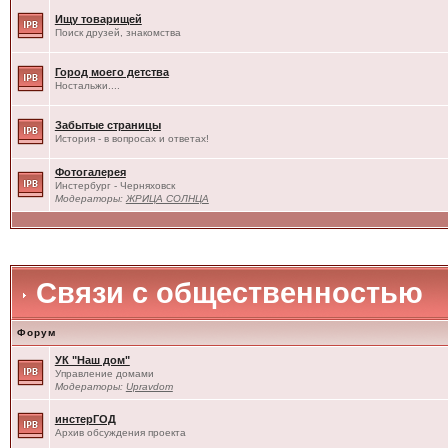
Ищу товарищей
Поиск друзей, знакомства
Город моего детства
Ностальжи....
Забытые страницы
История - в вопросах и ответах!
Фотогалерея
Инстербург - Черняховск
Модераторы:
ЖРИЦА СОЛНЦА
Связи с общественностью
Форум
УК "Наш дом"
Управление домами
Модераторы:
Upravdom
инстерГОД
Архив обсуждения проекта