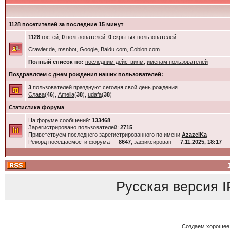
1128 посетителей за последние 15 минут
1128
гостей,
0
пользователей,
0
скрытых пользователей
Crawler.de, msnbot, Google, Baidu.com, Cobion.com
Полный список по:
последним действиям
,
именам пользователей
Поздравляем с днем рождения наших пользователей:
3
пользователей празднуют сегодня свой день рождения
Слава
(
46
),
Amelia
(
38
),
udafa
(
38
)
Статистика форума
На форуме сообщений:
133468
Зарегистрировано пользователей:
2715
Приветствуем последнего зарегистрированного по имени
AzazelKa
Рекорд посещаемости форума —
8647
, зафиксирован —
7.11.2025, 18:17
Русская версия
I
Создаем хорошее