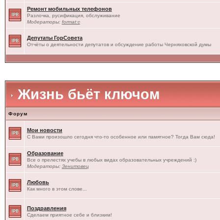
Ремонт мобильных телефонов
Разлочка, русификация, обслуживание
Модераторы:
format:c
Депутаты ГорСовета
Отчёты о деятельности депутатов и обсуждение работы Черняховской думы
Жизнь бьёт ключом
Форум
Мои новости
С Вами произошло сегодня что-то особенное или памятное? Тогда Вам сюда!
Образование
Все о прелестях учебы в любых видах образовательных учреждений :)
Модераторы:
Зенитовец
Любовь
Как много в этом слове...
Поздравления
Сделаем приятное себе и близким!