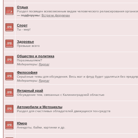
Отдых
Раздел посвящен всевозможным видам человеческого релаксирования организм
— подфорумы:
Встречи форумчан
Спорт
Ты - мир!
Здоровье
Превыше всего
Общество и политика
Поразмышляем?
Модераторы:
Ragnar
Философия
Серьёзные темы для обсуждения. Весь мат и флуд будет удаляться без предуп
Модераторы:
Ragnar
Янтарный край
Обсуждение тем, связанных с Калининградской областью
Автомобили и Мотоциклы
Раздел для счастливых обладателей движущихся тех-средств
Юмор
Анекдоты, байки, картинки и др.