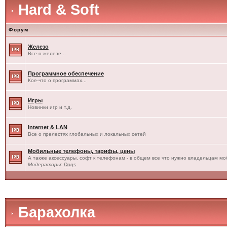
Hard & Soft
Форум
Железо
Все о железе...
Программное обеспечение
Кое-что о программах...
Игры
Новинки игр и т.д.
Internet & LAN
Все о прелестях глобальных и локальных сетей
Мобильные телефоны, тарифы, цены
А также аксессуары, софт к телефонам - в общем все что нужно владельцам моб
Модераторы:
Dogs
Барахолка