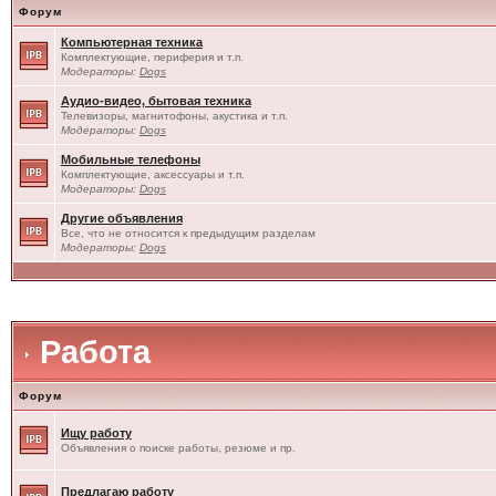
Форум
Компьютерная техника
Комплектующие, периферия и т.п.
Модераторы:
Dogs
Аудио-видео, бытовая техника
Телевизоры, магнитофоны, акустика и т.п.
Модераторы:
Dogs
Мобильные телефоны
Комплектующие, аксессуары и т.п.
Модераторы:
Dogs
Другие объявления
Все, что не относится к предыдущим разделам
Модераторы:
Dogs
Работа
Форум
Ищу работу
Объявления о поиске работы, резюме и пр.
Предлагаю работу