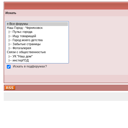
Искать
Искать в подфорумах?