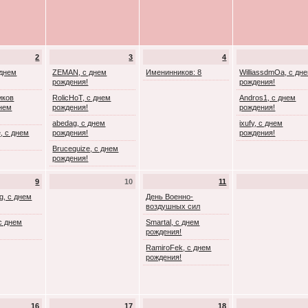
2
3
4
 днем
ZEMAN, с днем
Именинников: 8
WilliassdmOa, с дн
рождения!
рождения!
иков
RolicHoT, с днем
Andros1, с днем
днем
рождения!
рождения!
abedag, с днем
ixufy, с днем
, с днем
рождения!
рождения!
Brucequize, с днем
рождения!
9
10
11
g, с днем
День Военно-
воздушных сил
с днем
Smartal, с днем
рождения!
RamiroFek, с днем
рождения!
16
17
18