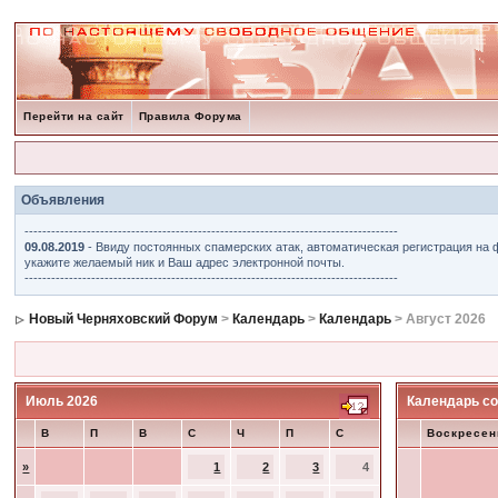
Перейти на сайт
Правила Форума
Объявления
------------------------------------------------------------------------------------
09.08.2019
- Ввиду постоянных спамерских атак, автоматическая регистрация на 
укажите желаемый ник и Ваш адрес электронной почты.
------------------------------------------------------------------------------------
Новый Черняховский Форум
>
Календарь
>
Календарь
> Август 2026
Июль 2026
Календарь со
В
П
В
С
Ч
П
С
Воскресен
»
1
2
3
4