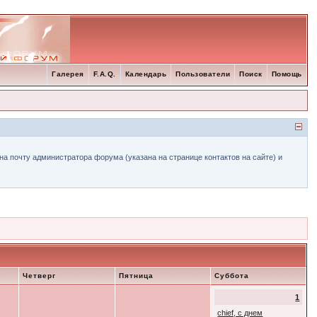
Галерея
F.A.Q.
Календарь
Пользователи
Поиск
Помощь
а почту администратора форума (указана на странице контактов на сайте) и
Четверг
Пятница
Суббота
1
chief, с днем