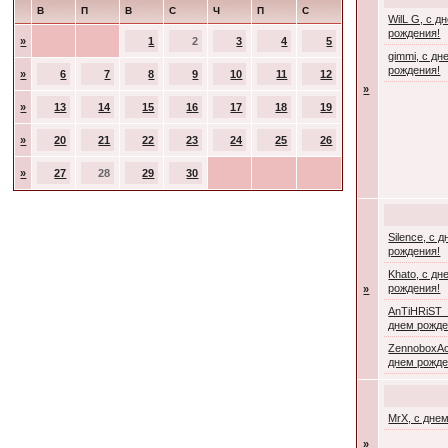
В
П
В
С
Ч
П
С
WilL G, с д
рождения!
»
1
2
3
4
5
gimmi, с дн
рождения!
»
6
7
8
9
10
11
12
»
»
13
14
15
16
17
18
19
»
20
21
22
23
24
25
26
»
27
28
29
30
Silence, с 
рождения!
Khato, с дн
рождения!
»
AnTiHRiST_
днем рожде
ZennoboxAc
днем рожде
MrX, с дне
»