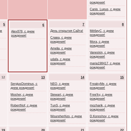
рождения!
Canis_Lupus, с днем
рождения!
5
7
8
6
ем
День открытия Сайта!
МёбиуС, с днем
Alex878, с днем
рождения!
рождения!
Слава, с днем
рождения!
Mora, с днем
рождения!
Amelia, с днем
рождения!
Vaneskin, с днем
рождения!
udafa, с днем
рождения!
maria198417, с днем
рождения!
12
13
14
15
SergiusDominus, с
NEO, с днем
FreakyMe, с днем
днем рождения!
рождения!
рождения!
Mosher, с днем
Stewart, с днем
Free'ky, с днем
рождения!
рождения!
рождения!
RobertNof, с днем
TunS, с днем
mozharik, с днем
рождения!
рождения!
рождения!
WoureherKes, с днем
D.Koreshov, с днем
рождения!
рождения!
19
20
21
22