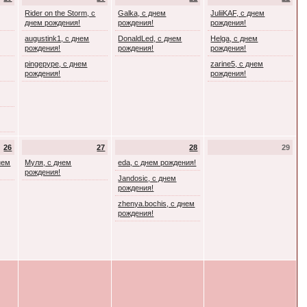
Rider on the Storm, с
Galka, с днем
JuliiKAF, с днем
днем рождения!
рождения!
рождения!
augustink1, с днем
DonaldLed, с днем
Helga, с днем
рождения!
рождения!
рождения!
pingepype, с днем
zarine5, с днем
рождения!
рождения!
26
27
28
29
днем
Муля, с днем
eda, с днем рождения!
рождения!
Jandosic, с днем
рождения!
zhenya.bochis, с днем
рождения!