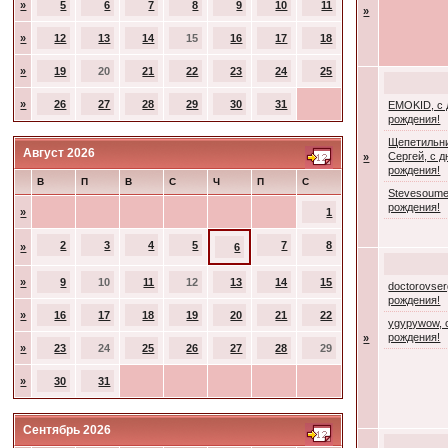
»
5
6
7
8
9
10
11
»
»
12
13
14
15
16
17
18
»
19
20
21
22
23
24
25
»
26
27
28
29
30
31
EMOKID, с
рождения!
Щепетильн
Август 2026
Сергей, с 
»
рождения!
В
П
В
С
Ч
П
С
Stevesoume
рождения!
»
1
2
3
4
5
7
8
»
6
»
9
10
11
12
13
14
15
doctorovser
рождения!
»
16
17
18
19
20
21
22
ygypywow, 
рождения!
»
»
23
24
25
26
27
28
29
»
30
31
Сентябрь 2026