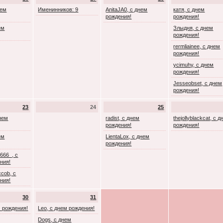
нем
Именинников: 9
AnitaJA0, с днем
катя, с днем
рождения!
рождения!
ем
Злыдня, с днем
рождения!
rermliainee, с днем
рождения!
ycimuhy, с днем
рождения!
Jesseobset, с днем
рождения!
23
24
25
днем
radist, с днем
thejollyblackcat, с 
рождения!
рождения!
ем
LientaLox, с днем
рождения!
666_, с
ния!
cob, с
ния!
30
31
м рождения!
Leo, с днем рождения!
Dogs, с днем