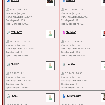
#Den#
#staiz#
22.4.2009, 18:41
29.10.2008, 0:46
Участник форума
Участник форума
Регистрация:
5.1.2007
Регистрация:
26.5.2007
Сообщений:
153
Сообщений:
11
Просмотров:
62001
Просмотров:
75772
***beta***
*babka*
17.10.2010, 20:31
17.4.2010, 8:27
Участник форума
Участник форума
Регистрация:
21.2.2010
Регистрация:
27.10.2007
Сообщений:
1
Сообщений:
130
Просмотров:
48878
Просмотров:
118186
*LEDI*
--спЛин--
2.7.2007, 9:41
6.6.2009, 16:30
Участник форума
Участник форума
Регистрация:
18.1.2007
Регистрация:
6.6.2009
Сообщений:
17
Сообщений:
1
Просмотров:
48585
Просмотров:
46168
-SaaS-
-SlipMaggot-