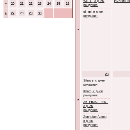
WilL G, с днем
Именинник
»
20
21
22
23
24
25
26
рождения!
gimmi, с днем
»
27
28
29
30
рождения!
»
23
Silence, с днем
рождения!
Khato, с днем
рождения!
»
AnTiHRiST_666_,
с днем
рождения!
ZennoboxAccob,
с днем
рождения!