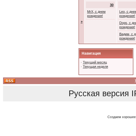
30
MrX, с днем
Leo, с дне
рождения!
рождения!
»
Dogs, с д
рождения!
Вадим, с 
рождения!
Навигация
·
Текущий месяц
·
Текущая неделя
Русская версия
I
Создаем хорошее