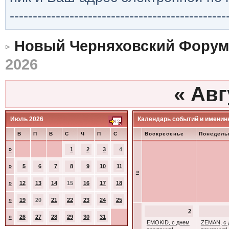
-----------------------------------------------
Новый Черняховский Форум
2026
«
Авг
Июль 2026
Календарь событий и именин
В
П
В
С
Ч
П
С
Воскресенье
Понедель
»
1
2
3
4
»
5
6
7
8
9
10
11
»
»
12
13
14
15
16
17
18
»
19
20
21
22
23
24
25
2
»
26
27
28
29
30
31
EMOKID, с днем
ZEMAN, с 