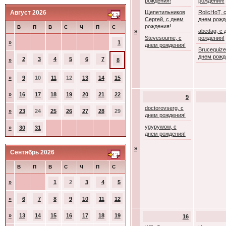
рождения!
рождения!
Август 2026
Щепетильников
RolicHoT, 
Сергей, с днем
днем рожд
рождения!
В
П
В
С
Ч
П
С
abedag, с 
»
Stevesoume, с
рождения!
»
1
днем рождения!
Brucequize
днем рожд
2
3
4
5
6
7
»
8
»
9
10
11
12
13
14
15
»
16
17
18
19
20
21
22
9
doctorovserg, с
»
23
24
25
26
27
28
29
днем рождения!
ygypywow, с
»
30
31
днем рождения!
»
Сентябрь 2026
В
П
В
С
Ч
П
С
»
1
2
3
4
5
»
6
7
8
9
10
11
12
»
13
14
15
16
17
18
19
16