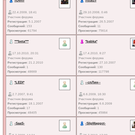
#Den#
#staiz#
22.4.2009, 18:41
29.10.2008, 0:46
Участник форума
Участник форума
Регистрация:
5.1.2007
Регистрация:
26.5.2007
Сообщений:
153
Сообщений:
11
Просмотров:
61794
Просмотров:
75614
***beta***
*babka*
17.10.2010, 20:31
17.4.2010, 8:27
Участник форума
Участник форума
Регистрация:
21.2.2010
Регистрация:
27.10.2007
Сообщений:
1
Сообщений:
130
Просмотров:
48669
Просмотров:
117798
*LEDI*
--спЛин--
2.7.2007, 9:41
6.6.2009, 16:30
Участник форума
Участник форума
Регистрация:
18.1.2007
Регистрация:
6.6.2009
Сообщений:
17
Сообщений:
1
Просмотров:
48405
Просмотров:
45984
-SaaS-
-SlipMaggot-