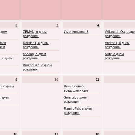
2
3
4
 днем
ZEMAN, с днем
Именинников: 8
WilliassdmOa, с дн
рождения!
рождения!
иков
RolicHoT, с днем
Andros1, с днем
днем
рождения!
рождения!
abedag, с днем
ixufy, с днем
, с днем
рождения!
рождения!
Brucequize, с днем
рождения!
9
10
11
g, с днем
День Военно-
воздушных сил
с днем
Smartal, с днем
рождения!
RamiroFek, с днем
рождения!
16
17
18