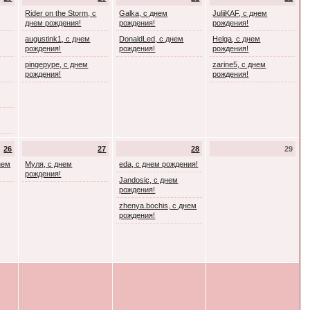
Rider on the Storm, с
Galka, с днем
JuliiKAF, с днем
днем рождения!
рождения!
рождения!
augustink1, с днем
DonaldLed, с днем
Helga, с днем
рождения!
рождения!
рождения!
pingepype, с днем
zarine5, с днем
рождения!
рождения!
26
27
28
29
днем
Муля, с днем
eda, с днем рождения!
рождения!
Jandosic, с днем
рождения!
zhenya.bochis, с днем
рождения!