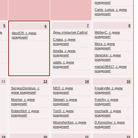
рождения!
Canis_Lupus, с днем
рождения!
5
7
8
6
ем
День открытия Сайта!
МёбиуС, с днем
Alex878, с днем
рождения!
рождения!
Слава, с днем
рождения!
Mora, с днем
рождения!
Amelia, с днем
рождения!
Vaneskin, с днем
рождения!
udafa, с днем
рождения!
maria198417, с днем
рождения!
12
13
14
15
SergiusDominus, с
NEO, с днем
FreakyMe, с днем
днем рождения!
рождения!
рождения!
Mosher, с днем
Stewart, с днем
Free'ky, с днем
рождения!
рождения!
рождения!
RobertNof, с днем
TunS, с днем
mozharik, с днем
рождения!
рождения!
рождения!
WoureherKes, с днем
D.Koreshov, с днем
рождения!
рождения!
19
20
21
22