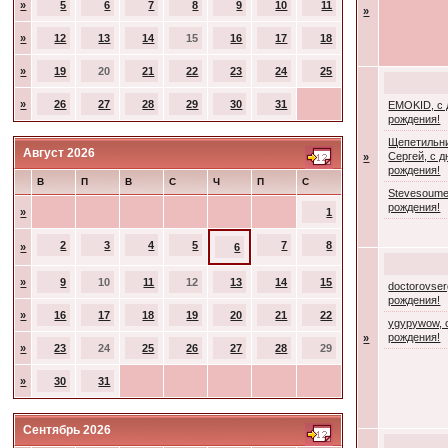
»
5
6
7
8
9
10
11
»
»
12
13
14
15
16
17
18
»
19
20
21
22
23
24
25
»
26
27
28
29
30
31
EMOKID, с
рождения!
Щепетильн
Август 2026
Сергей, с 
»
рождения!
В
П
В
С
Ч
П
С
Stevesoume
рождения!
»
1
2
3
4
5
7
8
»
6
»
9
10
11
12
13
14
15
doctorovser
рождения!
»
16
17
18
19
20
21
22
ygypywow, 
рождения!
»
»
23
24
25
26
27
28
29
»
30
31
Сентябрь 2026