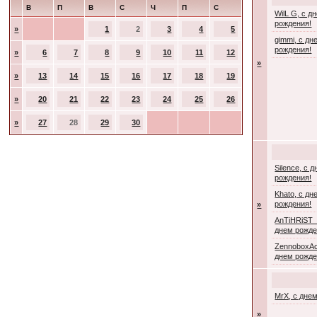
В
П
В
С
Ч
П
С
WilL G, с д
рождения!
»
1
2
3
4
5
gimmi, с дн
рождения!
»
6
7
8
9
10
11
12
»
»
13
14
15
16
17
18
19
»
20
21
22
23
24
25
26
»
27
28
29
30
Silence, с 
рождения!
Khato, с дн
рождения!
»
AnTiHRiST_
днем рожде
ZennoboxAc
днем рожде
MrX, с дне
»