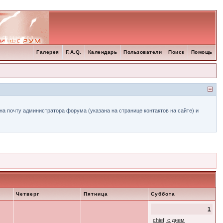
Галерея
F.A.Q.
Календарь
Пользователи
Поиск
Помощь
а почту администратора форума (указана на странице контактов на сайте) и
Четверг
Пятница
Суббота
1
chief, с днем