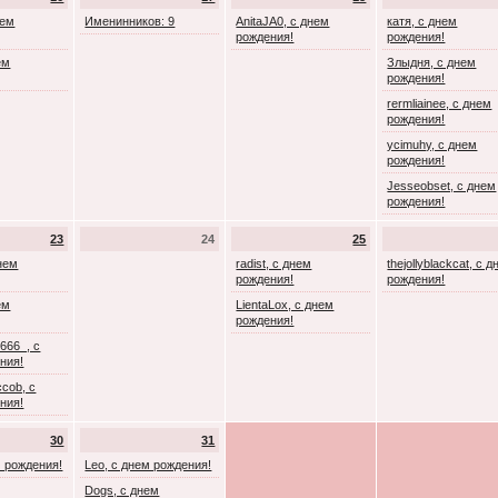
нем
Именинников: 9
AnitaJA0, с днем
катя, с днем
рождения!
рождения!
ем
Злыдня, с днем
рождения!
rermliainee, с днем
рождения!
ycimuhy, с днем
рождения!
Jesseobset, с днем
рождения!
23
24
25
днем
radist, с днем
thejollyblackcat, с 
рождения!
рождения!
ем
LientaLox, с днем
рождения!
666_, с
ния!
cob, с
ния!
30
31
м рождения!
Leo, с днем рождения!
Dogs, с днем