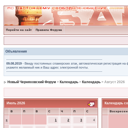
Перейти на сайт
Правила Форума
Объявления
------------------------------------------------------------------------------------
09.08.2019
- Ввиду постоянных спамерских атак, автоматическая регистрация на 
укажите желаемый ник и Ваш адрес электронной почты.
------------------------------------------------------------------------------------
Новый Черняховский Форум
>
Календарь
>
Календарь
> Август 2026
Июль 2026
Календарь со
В
П
В
С
Ч
П
С
Воскресен
»
1
2
3
4