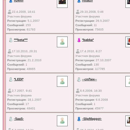
#Den#
#staiz#
22.4.2009, 18:41
29.10.2008, 0:46
Участник форума
Участник форума
Регистрация:
5.1.2007
Регистрация:
26.5.2007
Сообщений:
153
Сообщений:
11
Просмотров:
61793
Просмотров:
75605
***beta***
*babka*
17.10.2010, 20:31
17.4.2010, 8:27
Участник форума
Участник форума
Регистрация:
21.2.2010
Регистрация:
27.10.2007
Сообщений:
1
Сообщений:
130
Просмотров:
48665
Просмотров:
117785
*LEDI*
--спЛин--
2.7.2007, 9:41
6.6.2009, 16:30
Участник форума
Участник форума
Регистрация:
18.1.2007
Регистрация:
6.6.2009
Сообщений:
17
Сообщений:
1
Просмотров:
48401
Просмотров:
45977
-SaaS-
-SlipMaggot-