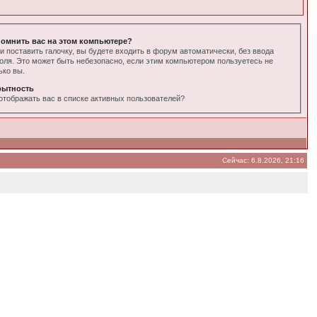
омнить вас на этом компьютере?
и поставить галочку, вы будете входить в форум автоматически, без ввода
оля. Это может быть небезопасно, если этим компьютером пользуетесь не
ько вы.
рытность
отображать вас в списке активных пользователей?
Сейчас: 6.8.2026, 21:16