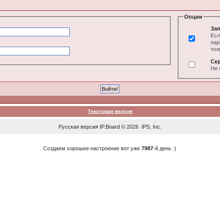
Опции
Зап
Есл
пар
тол
Ск
Не 
Текстовая версия
Русская версия
IP.Board
© 2026
IPS, Inc
.
Создаем хорошее настроение вот уже
7987
-й день :)