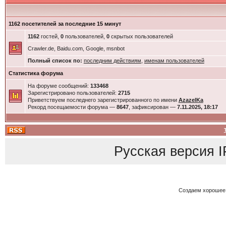
1162 посетителей за последние 15 минут
1162
гостей,
0
пользователей,
0
скрытых пользователей
Crawler.de, Baidu.com, Google, msnbot
Полный список по:
последним действиям
,
именам пользователей
Статистика форума
На форуме сообщений:
133468
Зарегистрировано пользователей:
2715
Приветствуем последнего зарегистрированного по имени
AzazelKa
Рекорд посещаемости форума —
8647
, зафиксирован —
7.11.2025, 18:17
Русская версия
I
Создаем хорошее