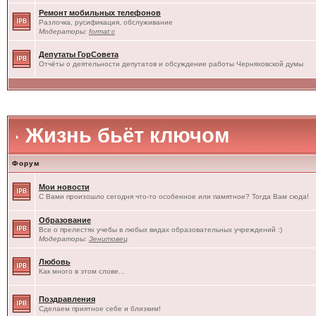
Ремонт мобильных телефонов
Разлочка, русификация, обслуживание
Модераторы:
format:c
Депутаты ГорСовета
Отчёты о деятельности депутатов и обсуждение работы Черняховской думы
Жизнь бьёт ключом
Форум
Мои новости
С Вами произошло сегодня что-то особенное или памятное? Тогда Вам сюда!
Образование
Все о прелестях учебы в любых видах образовательных учреждений :)
Модераторы:
Зенитовец
Любовь
Как много в этом слове...
Поздравления
Сделаем приятное себе и близким!