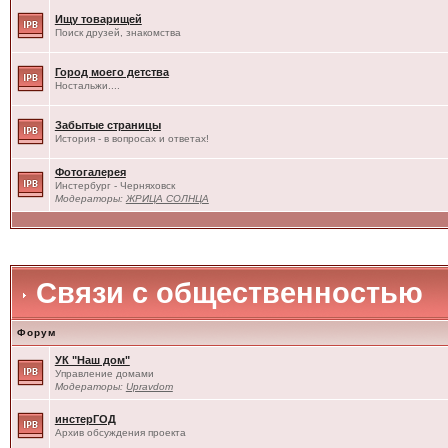
Ищу товарищей
Поиск друзей, знакомства
Город моего детства
Ностальжи....
Забытые страницы
История - в вопросах и ответах!
Фотогалерея
Инстербург - Черняховск
Модераторы:
ЖРИЦА СОЛНЦА
Связи с общественностью
Форум
УК "Наш дом"
Управление домами
Модераторы:
Upravdom
инстерГОД
Архив обсуждения проекта