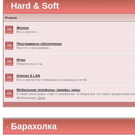
Hard & Soft
Форум
Железо
Все о железе...
Программное обеспечение
Кое-что о программах...
Игры
Новинки игр и т.д.
Internet & LAN
Все о прелестях глобальных и локальных сетей
Мобильные телефоны, тарифы, цены
А также аксессуары, софт к телефонам - в общем все что нужно владельцам моб
Модераторы:
Dogs
Барахолка