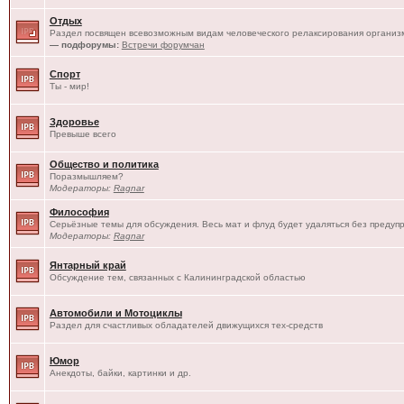
Отдых
Раздел посвящен всевозможным видам человеческого релаксирования организм
— подфорумы:
Встречи форумчан
Спорт
Ты - мир!
Здоровье
Превыше всего
Общество и политика
Поразмышляем?
Модераторы:
Ragnar
Философия
Серьёзные темы для обсуждения. Весь мат и флуд будет удаляться без предуп
Модераторы:
Ragnar
Янтарный край
Обсуждение тем, связанных с Калининградской областью
Автомобили и Мотоциклы
Раздел для счастливых обладателей движущихся тех-средств
Юмор
Анекдоты, байки, картинки и др.