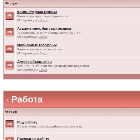
Форум
Компьютерная техника
Комплектующие, периферия и т.п.
Модераторы:
Dogs
Аудио-видео, бытовая техника
Телевизоры, магнитофоны, акустика и т.п.
Модераторы:
Dogs
Мобильные телефоны
Комплектующие, аксессуары и т.п.
Модераторы:
Dogs
Другие объявления
Все, что не относится к предыдущим разделам
Модераторы:
Dogs
Работа
Форум
Ищу работу
Объявления о поиске работы, резюме и пр.
Предлагаю работу