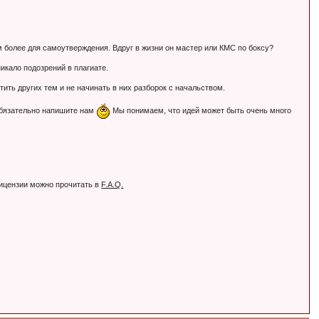
Тем более для самоутверждения. Вдруг в жизни он мастер или КМС по боксу?
никало подозрений в плагиате.
ть других тем и не начинать в них разборок с начальством.
обязательно напишите нам
Мы понимаем, что идей может быть очень много
лицензии можно прочитать в
F.A.Q.