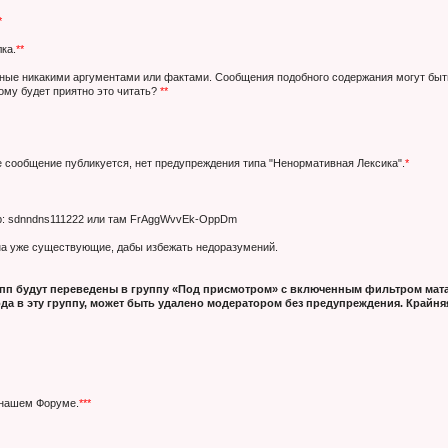
*
ка.
**
нные никакими аргументами или фактами. Сообщения подобного содержания могут быт
кому будет приятно это читать?
**
е сообщение публикуется, нет предупреждения типа "Ненормативная Лексика".
*
ер: sdnndns111222 или там FrAggWvvEk-OppDm
 на уже существующие, дабы избежать недоразумений.
п будут переведены в группу «Под присмотром» с включенным фильтром мата
да в эту группу, может быть удалено модератором без предупреждения. Крайняя
 нашем Форуме.
***