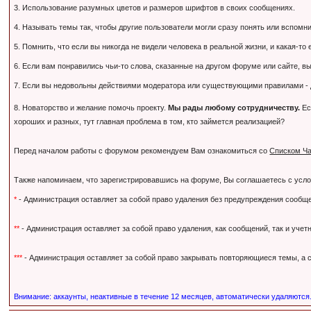
3. Использование разумных цветов и размеров шрифтов в своих сообщениях.
4. Называть темы так, чтобы другие пользователи могли сразу понять или вспомнить,
5. Помнить, что если вы никогда не видели человека в реальной жизни, и какая-то
6. Если вам понравились чьи-то слова, сказанные на другом форуме или сайте, вы
7. Если вы недовольны действиями модератора или существующими правилами - дл
8. Новаторство и желание помочь проекту.
Мы рады любому сотрудничеству.
Ес
хороших и разных, тут главная проблема в том, кто займется реализацией?
Перед началом работы с форумом рекомендуем Вам ознакомиться со
Списком Ча
Также напоминаем, что зарегистрировавшись на форуме, Вы соглашаетесь с усл
*
- Администрация оставляет за собой право удаления без предупреждения сообще
**
- Администрация оставляет за собой право удаления, как сообщений, так и уче
***
- Администрация оставляет за собой право закрывать повторяющиеся темы, а с
Внимание: аккаунты, неактивные в течение 12 месяцев, автоматически удаляются