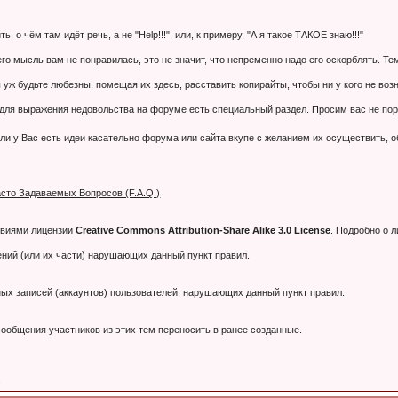
 о чём там идёт речь, а не "Help!!!", или, к примеру, "А я такое ТАКОЕ знаю!!!"
 его мысль вам не понравилась, это не значит, что непременно надо его оскорблять. 
 уж будьте любезны, помещая их здесь, расставить копирайты, чтобы ни у кого не воз
я выражения недовольства на форуме есть специальный раздел. Просим вас не порти
ли у Вас есть идеи касательно форума или сайта вкупе с желанием их осуществить, 
сто Задаваемых Вопросов (F.A.Q.)
овиями лицензии
Creative Commons Attribution-Share Alike 3.0 License
. Подробно о 
ний (или их части) нарушающих данный пункт правил.
тных записей (аккаунтов) пользователей, нарушающих данный пункт правил.
ообщения участников из этих тем переносить в ранее созданные.
.