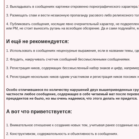
2. Выкладывать в сообщениях картинки откровенно порнографического характера.
3. Размещать спам и вести незаконную пропаганду расового либо религиозного тол
4. Публиковать сообщения, носящие явно очернительный характер, не подкрепле
или PM, не стоит выносить ругань на всеобщее обозрение. Да и сами подумайте, 
И ещё не рекомендуется:
1. Использовать в сообщениях нецензурные выражения, если в названии темы, гд
2. Флудить, накручивать счетчик сообщений бессмысленными сообщениями.
3. Регистрация ников, содержащих бессмысленный набор знаков и цифр, наприм
4. Регистрация нескольких ников одним участником и регистрация ников похожих
Особо отличившиеся по количеству нарушений двух вышеприведенных груп
частности любое сообщение, содержащее в себе читаемый мат после перево
прецедентов не было, но мы очень надеемся, что этого делать не придется.
А вот что приветствуется:
1. Внимательное отношение к созданию новых тем, учитывая ранее созданные на
2. Конструктивизм, содержательность и объективность в сообщениях.