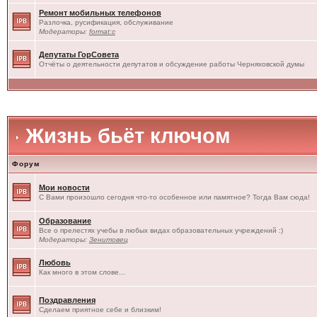
Ремонт мобильных телефонов
Разлочка, русификация, обслуживание
Модераторы:
format:c
Депутаты ГорСовета
Отчёты о деятельности депутатов и обсуждение работы Черняховской думы
Жизнь бьёт ключом
Форум
Мои новости
С Вами произошло сегодня что-то особенное или памятное? Тогда Вам сюда!
Образование
Все о прелестях учебы в любых видах образовательных учреждений :)
Модераторы:
Зенитовец
Любовь
Как много в этом слове...
Поздравления
Сделаем приятное себе и близким!