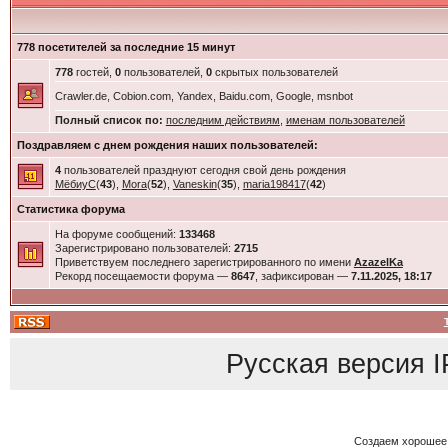
778 посетителей за последние 15 минут
778
гостей,
0
пользователей,
0
скрытых пользователей
Crawler.de, Cobion.com, Yandex, Baidu.com, Google, msnbot
Полный список по:
последним действиям
,
именам пользователей
Поздравляем с днем рождения наших пользователей:
4
пользователей празднуют сегодня свой день рождения
МёбиуС
(
43
),
Mora
(
52
),
Vaneskin
(
35
),
maria198417
(
42
)
Статистика форума
На форуме сообщений:
133468
Зарегистрировано пользователей:
2715
Приветствуем последнего зарегистрированного по имени
AzazelKa
Рекорд посещаемости форума —
8647
, зафиксирован —
7.11.2025, 18:17
Русская версия
I
Создаем хорошее