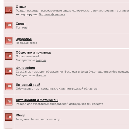
Отдых
Раздел посвящен всевозможным видам человеческого релаксирования организм
— подфорумы:
Встречи форумчан
Спорт
Ты - мир!
Здоровье
Превыше всего
Общество и политика
Поразмышляем?
Модераторы:
Ragnar
Философия
Серьёзные темы для обсуждения. Весь мат и флуд будет удаляться без предуп
Модераторы:
Ragnar
Янтарный край
Обсуждение тем, связанных с Калининградской областью
Автомобили и Мотоциклы
Раздел для счастливых обладателей движущихся тех-средств
Юмор
Анекдоты, байки, картинки и др.