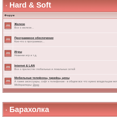
Hard & Soft
Форум
Железо
Все о железе...
Программное обеспечение
Кое-что о программах...
Игры
Новинки игр и т.д.
Internet & LAN
Все о прелестях глобальных и локальных сетей
Мобильные телефоны, тарифы, цены
А также аксессуары, софт к телефонам - в общем все что нужно владельцам моб
Модераторы:
Dogs
Барахолка