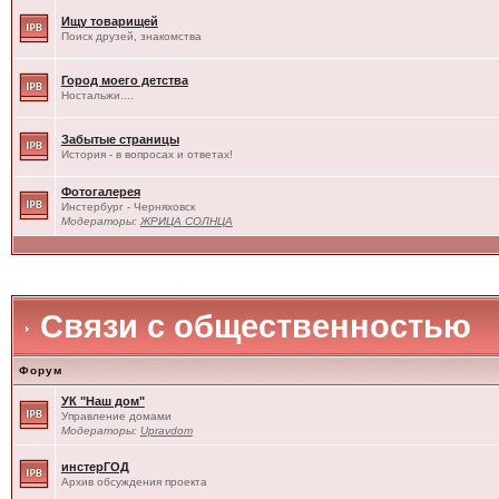
Ищу товарищей
Поиск друзей, знакомства
Город моего детства
Ностальжи....
Забытые страницы
История - в вопросах и ответах!
Фотогалерея
Инстербург - Черняховск
Модераторы:
ЖРИЦА СОЛНЦА
Связи с общественностью
Форум
УК "Наш дом"
Управление домами
Модераторы:
Upravdom
инстерГОД
Архив обсуждения проекта