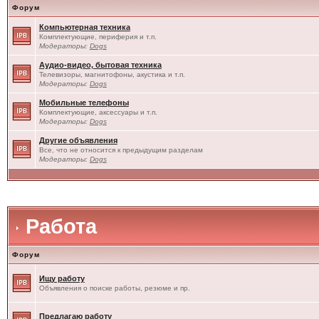
Форум
Компьютерная техника
Комплектующие, периферия и т.п.
Модераторы:
Dogs
Аудио-видео, бытовая техника
Телевизоры, магнитофоны, акустика и т.п.
Модераторы:
Dogs
Мобильные телефоны
Комплектующие, аксессуары и т.п.
Модераторы:
Dogs
Другие объявления
Все, что не относится к предыдущим разделам
Модераторы:
Dogs
Работа
Форум
Ищу работу
Объявления о поиске работы, резюме и пр.
Предлагаю работу