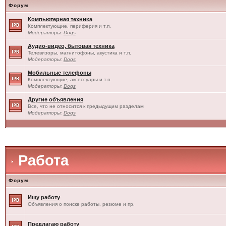
Форум
Компьютерная техника
Комплектующие, периферия и т.п.
Модераторы:
Dogs
Аудио-видео, бытовая техника
Телевизоры, магнитофоны, акустика и т.п.
Модераторы:
Dogs
Мобильные телефоны
Комплектующие, аксессуары и т.п.
Модераторы:
Dogs
Другие объявления
Все, что не относится к предыдущим разделам
Модераторы:
Dogs
Работа
Форум
Ищу работу
Объявления о поиске работы, резюме и пр.
Предлагаю работу