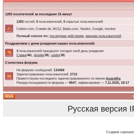
1283 посетителей за последние 15 минут
1283
гостей,
0
пользователей,
0
скрытых пользователей
Cobion.com, Crawler.de, MJ12, Baidu.com, Yandex, Google, msnbot
Полный список по:
последним действиям
,
именам пользователей
Поздравляем с днем рождения наших пользователей:
3
пользователей празднуют сегодня свой день рождения
Слава
(
46
),
Amelia
(
38
),
udafa
(
38
)
Статистика форума
На форуме сообщений:
133468
Зарегистрировано пользователей:
2715
Приветствуем последнего зарегистрированного по имени
AzazelKa
Рекорд посещаемости форума —
8647
, зафиксирован —
7.11.2025, 18:17
Русская версия
I
Создаем хорошее