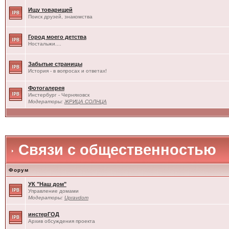
Ищу товарищей
Поиск друзей, знакомства
Город моего детства
Ностальжи....
Забытые страницы
История - в вопросах и ответах!
Фотогалерея
Инстербург - Черняховск
Модераторы:
ЖРИЦА СОЛНЦА
Связи с общественностью
Форум
УК "Наш дом"
Управление домами
Модераторы:
Upravdom
инстерГОД
Архив обсуждения проекта