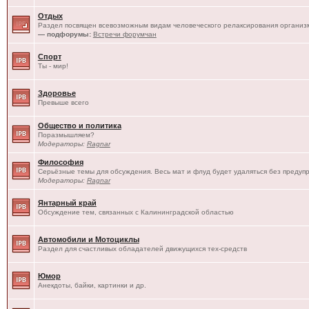
Отдых
Раздел посвящен всевозможным видам человеческого релаксирования организм
— подфорумы:
Встречи форумчан
Спорт
Ты - мир!
Здоровье
Превыше всего
Общество и политика
Поразмышляем?
Модераторы:
Ragnar
Философия
Серьёзные темы для обсуждения. Весь мат и флуд будет удаляться без предуп
Модераторы:
Ragnar
Янтарный край
Обсуждение тем, связанных с Калининградской областью
Автомобили и Мотоциклы
Раздел для счастливых обладателей движущихся тех-средств
Юмор
Анекдоты, байки, картинки и др.