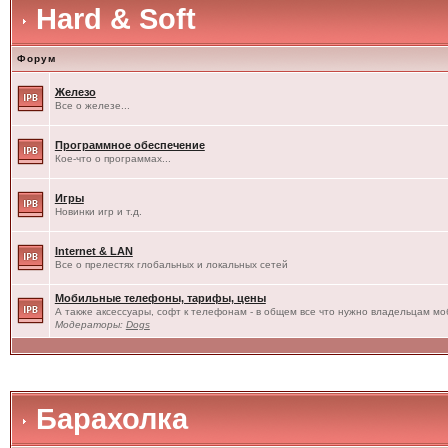
Hard & Soft
Форум
Железо
Все о железе...
Программное обеспечение
Кое-что о программах...
Игры
Новинки игр и т.д.
Internet & LAN
Все о прелестях глобальных и локальных сетей
Мобильные телефоны, тарифы, цены
А также аксессуары, софт к телефонам - в общем все что нужно владельцам моб
Модераторы:
Dogs
Барахолка