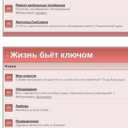
Ремонт мобильных телефонов
Разлочка, русификация, обслуживание
Модераторы:
format:c
Депутаты ГорСовета
Отчёты о деятельности депутатов и обсуждение работы Черняховской думы
Жизнь бьёт ключом
Форум
Мои новости
С Вами произошло сегодня что-то особенное или памятное? Тогда Вам сюда!
Образование
Все о прелестях учебы в любых видах образовательных учреждений :)
Модераторы:
Зенитовец
Любовь
Как много в этом слове...
Поздравления
Сделаем приятное себе и близким!