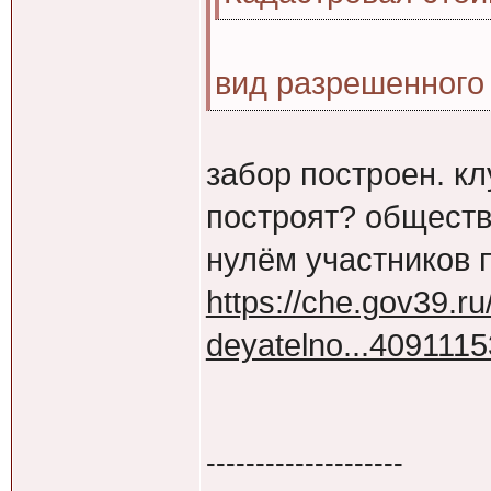
вид разрешенного
забор построен. к
построят? обществ
нулём участников 
https://che.gov39.ru
deyatelno...4091115
--------------------