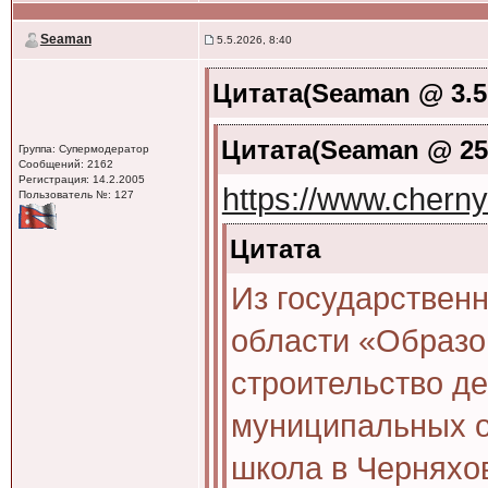
Seaman
5.5.2026, 8:40
Цитата(Seaman @ 3.5.
Цитата(Seaman @ 25.
Группа: Супермодератор
Сообщений: 2162
Регистрация: 14.2.2005
https://www.chern
Пользователь №: 127
Цитата
Из государствен
области «Образо
строительство де
муниципальных о
школа в Черняхов