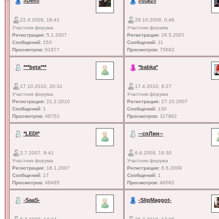
#Den#
#staiz#
22.4.2009, 18:41
29.10.2008, 0:46
Участник форума
Участник форума
Регистрация:
5.1.2007
Регистрация:
26.5.2007
Сообщений:
153
Сообщений:
11
Просмотров:
61877
Просмотров:
75682
***beta***
*babka*
17.10.2010, 20:31
17.4.2010, 8:27
Участник форума
Участник форума
Регистрация:
21.2.2010
Регистрация:
27.10.2007
Сообщений:
1
Сообщений:
130
Просмотров:
48752
Просмотров:
117962
*LEDI*
--спЛин--
2.7.2007, 9:41
6.6.2009, 16:30
Участник форума
Участник форума
Регистрация:
18.1.2007
Регистрация:
6.6.2009
Сообщений:
17
Сообщений:
1
Просмотров:
48485
Просмотров:
46062
-SaaS-
-SlipMaggot-