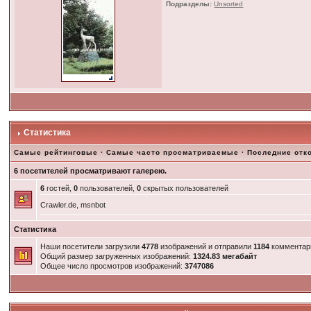
Подразделы:
Unsorted
Статистика
Самые рейтинговые
·
Самые часто просматриваемые
·
Последние отк
6 посетителей просматривают галерею.
6
гостей,
0
пользователей,
0
скрытых пользователей
Crawler.de, msnbot
Статистика
Наши посетители загрузили
4778
изображений и отправили
1184
комментар
Общий размер загруженных изображений:
1324.83 мегабайт
Общее число просмотров изображений:
3747086