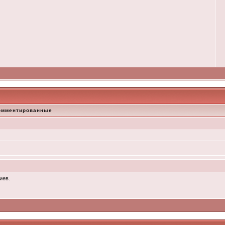
омментированные
иев.