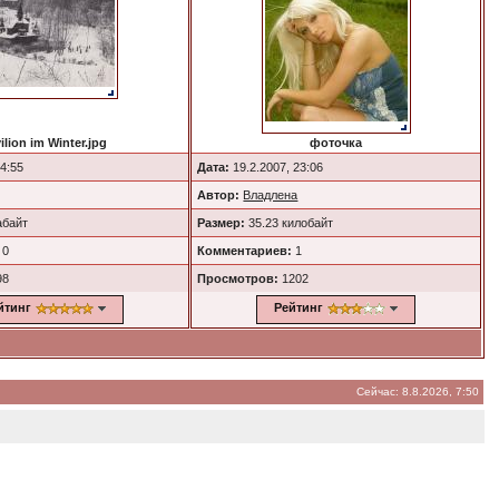
ilion im Winter.jpg
фоточка
14:55
Дата:
19.2.2007, 23:06
Автор:
Владлена
абайт
Размер:
35.23 килобайт
0
Комментариев:
1
98
Просмотров:
1202
йтинг
Рейтинг
Сейчас: 8.8.2026, 7:50