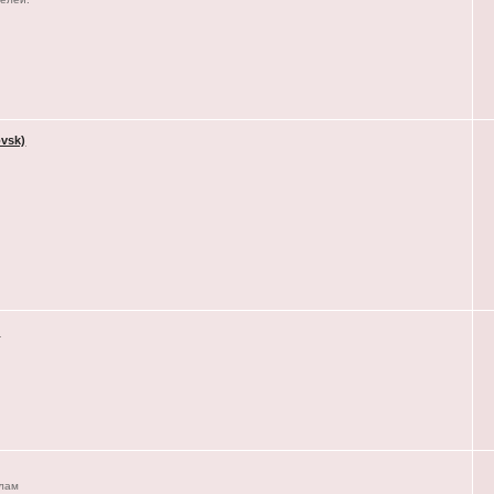
vsk)
)
елам