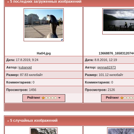
5 последних загруженных изображений
Наб4.jpg
13668876_16583120744
Дата:
17.8.2019, 9:24
Дата:
8.8.2016, 12:19
Автор:
kubanoid
Автор:
gennadi1973
Размер:
87.83 килобайт
Размер:
101.12 килобайт
Комментариев:
0
Комментариев:
0
Просмотров:
1456
Просмотров:
2126
Рейтинг
Рейтинг
5 случайных изображений