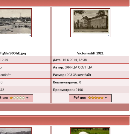
FqNlnS0OhE.jpg
Victoriastift 1921
 12:49
Дата:
16.6.2014, 13:38
or
Автор:
ЖРИЦА СОЛНЦА
илобайт
Размер:
203.38 килобайт
0
Комментариев:
0
678
Просмотров:
2196
йтинг
Рейтинг