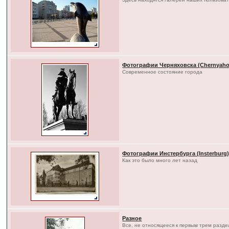
Фотографии Черняховска (Chernyaho
Современное состояние города
Фотографии Инстербурга (Insterburg
Как это было много лет назад
Разное
Все, не относящееся к первым трем разд