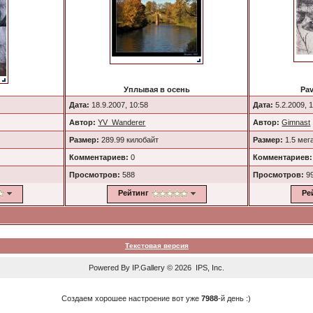
Уплывая в осень
Pav
Дата:
18.9.2007, 10:58
Дата:
5.2.2009, 
Автор:
YV_Wanderer
Автор:
Gimnast
Размер:
289.99 килобайт
Размер:
1.5 мег
Комментариев:
0
Комментариев:
Просмотров:
588
Просмотров:
9
Рейтинг
Ре
Текстовая версия
Powered By
IP.Gallery
© 2026 IPS, Inc.
Создаем хорошее настроение вот уже
7988
-й день :)