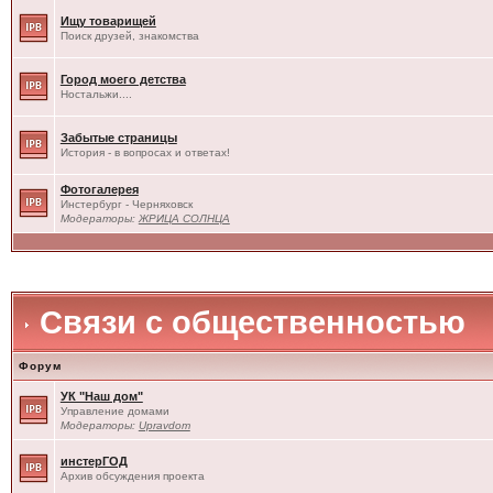
Ищу товарищей
Поиск друзей, знакомства
Город моего детства
Ностальжи....
Забытые страницы
История - в вопросах и ответах!
Фотогалерея
Инстербург - Черняховск
Модераторы:
ЖРИЦА СОЛНЦА
Связи с общественностью
Форум
УК "Наш дом"
Управление домами
Модераторы:
Upravdom
инстерГОД
Архив обсуждения проекта