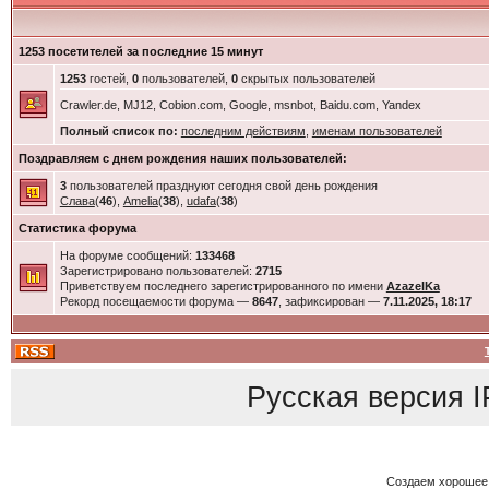
1253 посетителей за последние 15 минут
1253
гостей,
0
пользователей,
0
скрытых пользователей
Crawler.de, MJ12, Cobion.com, Google, msnbot, Baidu.com, Yandex
Полный список по:
последним действиям
,
именам пользователей
Поздравляем с днем рождения наших пользователей:
3
пользователей празднуют сегодня свой день рождения
Слава
(
46
),
Amelia
(
38
),
udafa
(
38
)
Статистика форума
На форуме сообщений:
133468
Зарегистрировано пользователей:
2715
Приветствуем последнего зарегистрированного по имени
AzazelKa
Рекорд посещаемости форума —
8647
, зафиксирован —
7.11.2025, 18:17
Русская версия
I
Создаем хорошее