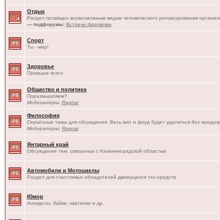
Отдых
Раздел посвящен всевозможным видам человеческого релаксирования организм
— подфорумы:
Встречи форумчан
Спорт
Ты - мир!
Здоровье
Превыше всего
Общество и политика
Поразмышляем?
Модераторы:
Ragnar
Философия
Серьёзные темы для обсуждения. Весь мат и флуд будет удаляться без предуп
Модераторы:
Ragnar
Янтарный край
Обсуждение тем, связанных с Калининградской областью
Автомобили и Мотоциклы
Раздел для счастливых обладателей движущихся тех-средств
Юмор
Анекдоты, байки, картинки и др.