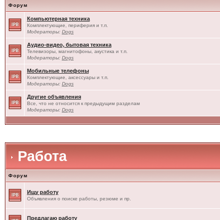
Форум
Компьютерная техника
Комплектующие, периферия и т.п.
Модераторы:
Dogs
Аудио-видео, бытовая техника
Телевизоры, магнитофоны, акустика и т.п.
Модераторы:
Dogs
Мобильные телефоны
Комплектующие, аксессуары и т.п.
Модераторы:
Dogs
Другие объявления
Все, что не относится к предыдущим разделам
Модераторы:
Dogs
Работа
Форум
Ищу работу
Объявления о поиске работы, резюме и пр.
Предлагаю работу