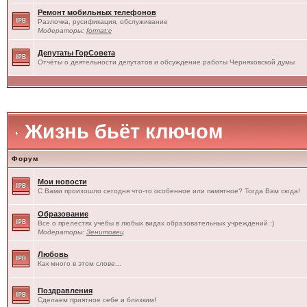
Ремонт мобильных телефонов
Разлочка, русификация, обслуживание
Модераторы:
format:c
Депутаты ГорСовета
Отчёты о деятельности депутатов и обсуждение работы Черняховской думы
Жизнь бьёт ключом
Форум
Мои новости
С Вами произошло сегодня что-то особенное или памятное? Тогда Вам сюда!
Образование
Все о прелестях учебы в любых видах образовательных учреждений :)
Модераторы:
Зенитовец
Любовь
Как много в этом слове...
Поздравления
Сделаем приятное себе и близким!