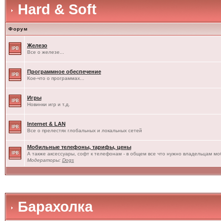
Hard & Soft
Форум
Железо
Все о железе...
Программное обеспечение
Кое-что о программах...
Игры
Новинки игр и т.д.
Internet & LAN
Все о прелестях глобальных и локальных сетей
Мобильные телефоны, тарифы, цены
А также аксессуары, софт к телефонам - в общем все что нужно владельцам моб
Модераторы:
Dogs
Барахолка