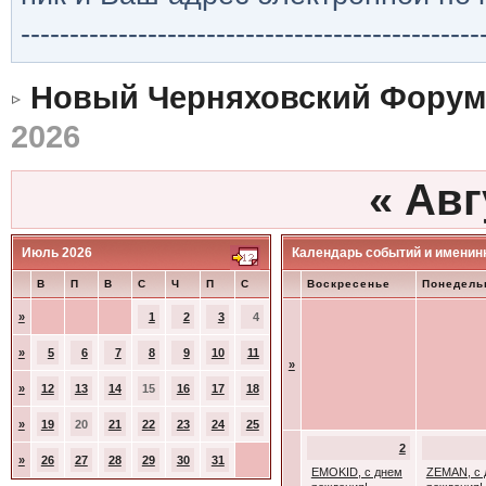
-----------------------------------------------
Новый Черняховский Форум
2026
«
Авг
Июль 2026
Календарь событий и именин
В
П
В
С
Ч
П
С
Воскресенье
Понедель
»
1
2
3
4
»
5
6
7
8
9
10
11
»
»
12
13
14
15
16
17
18
»
19
20
21
22
23
24
25
2
»
26
27
28
29
30
31
EMOKID, с днем
ZEMAN, с 