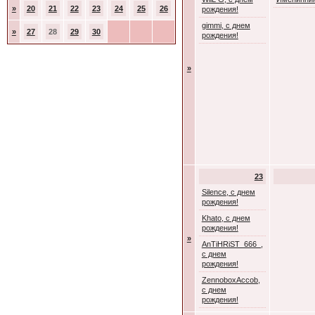
»
20
21
22
23
24
25
26
рождения!
gimmi, с днем
»
27
28
29
30
рождения!
»
23
Silence, с днем
рождения!
Khato, с днем
рождения!
»
AnTiHRiST_666_,
с днем
рождения!
ZennoboxAccob,
с днем
рождения!