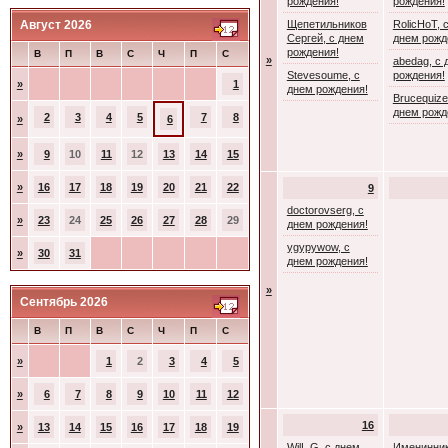
рождения!
рождения!
Август 2026
Щепетильников
RolicHoT, 
Сергей, с днем
днем рожд
рождения!
В
П
В
С
Ч
П
С
»
abedag, с 
Stevesoume, с
рождения!
»
1
днем рождения!
Brucequize
днем рожд
2
3
4
5
7
8
»
6
»
9
10
11
12
13
14
15
»
16
17
18
19
20
21
22
9
doctorovserg, с
»
23
24
25
26
27
28
29
днем рождения!
ygypywow, с
»
30
31
днем рождения!
»
Сентябрь 2026
В
П
В
С
Ч
П
С
»
1
2
3
4
5
»
6
7
8
9
10
11
12
16
»
13
14
15
16
17
18
19
WilL G, с днем
Именинник