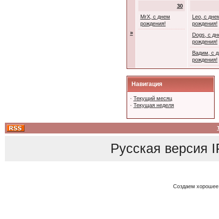
30
MrX, с днем
Leo, с дне
рождения!
рождения!
»
Dogs, с д
рождения!
Вадим, с 
рождения!
Навигация
·
Текущий месяц
·
Текущая неделя
Русская версия
I
Создаем хорошее