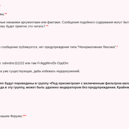
*
ка.
**
нные никакими аргументами или фактами. Сообщения подобного содержания могут быт
кому будет приятно это читать?
**
е сообщение публикуется, нет предупреждения типа "Ненормативная Лексика".
*
ер: sdnndns111222 или там FrAggWvvEk-OppDm
 на уже существующие, дабы избежать недоразумений.
п будут переведены в группу «Под присмотром» с включенным фильтром мата
да в эту группу, может быть удалено модератором без предупреждения. Крайняя
 нашем Форуме.
***