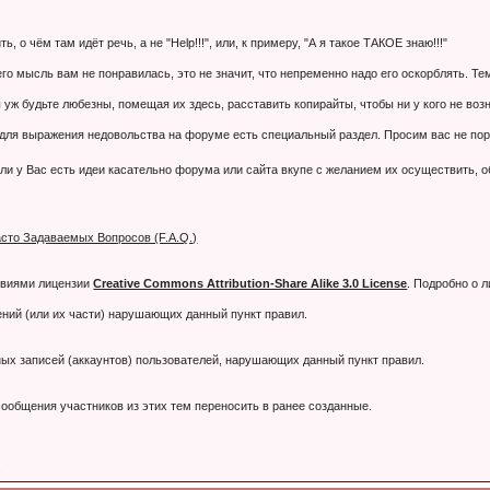
 о чём там идёт речь, а не "Help!!!", или, к примеру, "А я такое ТАКОЕ знаю!!!"
 его мысль вам не понравилась, это не значит, что непременно надо его оскорблять. 
 уж будьте любезны, помещая их здесь, расставить копирайты, чтобы ни у кого не воз
я выражения недовольства на форуме есть специальный раздел. Просим вас не порти
ли у Вас есть идеи касательно форума или сайта вкупе с желанием их осуществить, 
сто Задаваемых Вопросов (F.A.Q.)
овиями лицензии
Creative Commons Attribution-Share Alike 3.0 License
. Подробно о 
ний (или их части) нарушающих данный пункт правил.
тных записей (аккаунтов) пользователей, нарушающих данный пункт правил.
ообщения участников из этих тем переносить в ранее созданные.
.