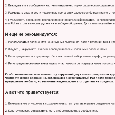
2. Выкладывать в сообщениях картинки откровенно порнографического характера.
3. Размещать спам и вести незаконную пропаганду расового либо религиозного тол
4. Публиковать сообщения, носящие явно очернительный характер, не подкрепле
или PM, не стоит выносить ругань на всеобщее обозрение. Да и сами подумайте, 
И ещё не рекомендуется:
1. Использовать в сообщениях нецензурные выражения, если в названии темы, гд
2. Флудить, накручивать счетчик сообщений бессмысленными сообщениями.
3. Регистрация ников, содержащих бессмысленный набор знаков и цифр, наприм
4. Регистрация нескольких ников одним участником и регистрация ников похожих
Особо отличившиеся по количеству нарушений двух вышеприведенных груп
частности любое сообщение, содержащее в себе читаемый мат после перево
прецедентов не было, но мы очень надеемся, что этого делать не придется.
А вот что приветствуется:
1. Внимательное отношение к созданию новых тем, учитывая ранее созданные на
2. Конструктивизм, содержательность и объективность в сообщениях.