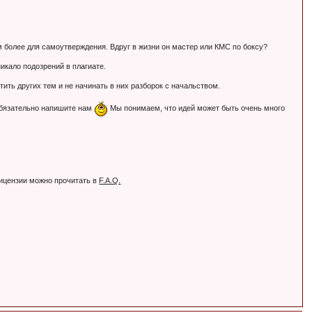
Тем более для самоутверждения. Вдруг в жизни он мастер или КМС по боксу?
никало подозрений в плагиате.
ть других тем и не начинать в них разборок с начальством.
обязательно напишите нам
Мы понимаем, что идей может быть очень много
лицензии можно прочитать в
F.A.Q.