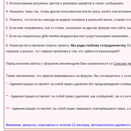
3. Использование разумных цветов и размеров шрифтов в своих сообщениях.
4. Называть темы так, чтобы другие пользователи могли сразу понять или вспомнить,
5. Помнить, что если вы никогда не видели человека в реальной жизни, и какая-то
6. Если вам понравились чьи-то слова, сказанные на другом форуме или сайте, вы
7. Если вы недовольны действиями модератора или существующими правилами - дл
8. Новаторство и желание помочь проекту.
Мы рады любому сотрудничеству.
Ес
хороших и разных, тут главная проблема в том, кто займется реализацией?
Перед началом работы с форумом рекомендуем Вам ознакомиться со
Списком Ча
Также напоминаем, что зарегистрировавшись на форуме, Вы соглашаетесь с усл
*
- Администрация оставляет за собой право удаления без предупреждения сообще
**
- Администрация оставляет за собой право удаления, как сообщений, так и уче
***
- Администрация оставляет за собой право закрывать повторяющиеся темы, а с
Внимание: аккаунты, неактивные в течение 12 месяцев, автоматически удаляются