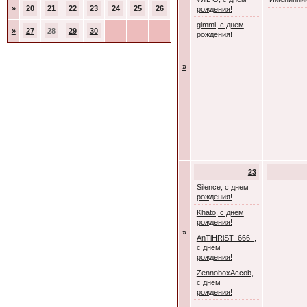
»
20
21
22
23
24
25
26
рождения!
gimmi, с днем
»
27
28
29
30
рождения!
»
23
Silence, с днем
рождения!
Khato, с днем
рождения!
»
AnTiHRiST_666_,
с днем
рождения!
ZennoboxAccob,
с днем
рождения!