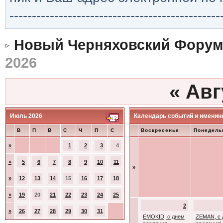
-----------------------------------------------
Новый Черняховский Форум
2026
«
Авг
Июль 2026
Календарь событий и именин
В
П
В
С
Ч
П
С
Воскресенье
Понедель
»
1
2
3
4
»
5
6
7
8
9
10
11
»
»
12
13
14
15
16
17
18
»
19
20
21
22
23
24
25
2
»
26
27
28
29
30
31
EMOKID, с днем
ZEMAN, с 