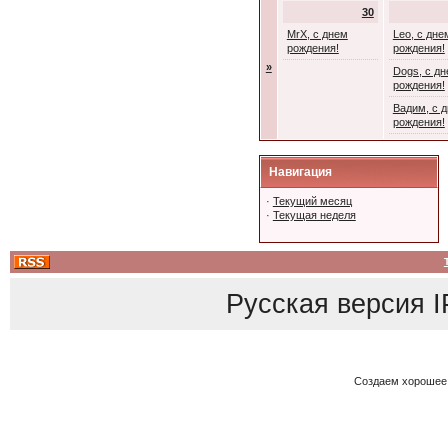
30
MrX, с днем
Leo, с дне
рождения!
рождения!
»
Dogs, с д
рождения!
Вадим, с 
рождения!
Навигация
·
Текущий месяц
·
Текущая неделя
Русская версия
I
Создаем хорошее