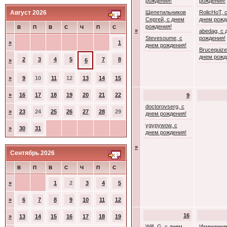
рождения!
рождения!
Август 2026
Щепетильников
RolicHoT, 
Сергей, с днем
днем рожд
рождения!
В
П
В
С
Ч
П
С
»
abedag, с 
Stevesoume, с
рождения!
»
1
днем рождения!
Brucequize
днем рожд
2
3
4
5
7
8
»
6
»
9
10
11
12
13
14
15
»
16
17
18
19
20
21
22
9
doctorovserg, с
»
23
24
25
26
27
28
29
днем рождения!
ygypywow, с
»
30
31
днем рождения!
»
Сентябрь 2026
В
П
В
С
Ч
П
С
»
1
2
3
4
5
»
6
7
8
9
10
11
12
16
»
13
14
15
16
17
18
19
WilL G, с днем
Именинник