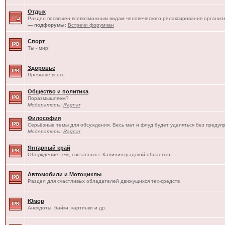
Отдых
Раздел посвящен всевозможным видам человеческого релаксирования организм
— подфорумы:
Встречи форумчан
Спорт
Ты - мир!
Здоровье
Превыше всего
Общество и политика
Поразмышляем?
Модераторы:
Ragnar
Философия
Серьёзные темы для обсуждения. Весь мат и флуд будет удаляться без предуп
Модераторы:
Ragnar
Янтарный край
Обсуждение тем, связанных с Калининградской областью
Автомобили и Мотоциклы
Раздел для счастливых обладателей движущихся тех-средств
Юмор
Анекдоты, байки, картинки и др.