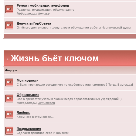
Ремонт мобильных телефонов
Разлочка, русификация, обслуживание
Модераторы:
format:c
Депутаты ГорСовета
Отчёты о деятельности депутатов и обсуждение работы Черняховской думы
Жизнь бьёт ключом
Форум
Мои новости
С Вами произошло сегодня что-то особенное или памятное? Тогда Вам сюда!
Образование
Все о прелестях учебы в любых видах образовательных учреждений :)
Модераторы:
Зенитовец
Любовь
Как много в этом слове...
Поздравления
Сделаем приятное себе и близким!