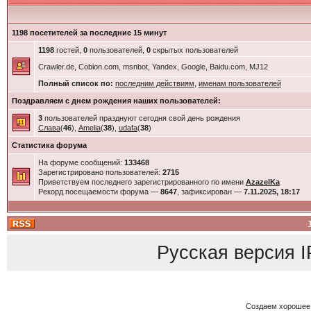
1198 посетителей за последние 15 минут
1198
гостей,
0
пользователей,
0
скрытых пользователей
Crawler.de, Cobion.com, msnbot, Yandex, Google, Baidu.com, MJ12
Полный список по:
последним действиям
,
именам пользователей
Поздравляем с днем рождения наших пользователей:
3
пользователей празднуют сегодня свой день рождения
Слава
(
46
),
Amelia
(
38
),
udafa
(
38
)
Статистика форума
На форуме сообщений:
133468
Зарегистрировано пользователей:
2715
Приветствуем последнего зарегистрированного по имени
AzazelKa
Рекорд посещаемости форума —
8647
, зафиксирован —
7.11.2025, 18:17
Русская версия
I
Создаем хорошее