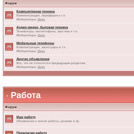
Форум
Компьютерная техника
Комплектующие, периферия и т.п.
Модераторы:
Dogs
Аудио-видео, бытовая техника
Телевизоры, магнитофоны, акустика и т.п.
Модераторы:
Dogs
Мобильные телефоны
Комплектующие, аксессуары и т.п.
Модераторы:
Dogs
Другие объявления
Все, что не относится к предыдущим разделам
Модераторы:
Dogs
Работа
Форум
Ищу работу
Объявления о поиске работы, резюме и пр.
Предлагаю работу