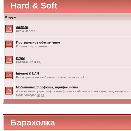
Hard & Soft
Форум
Железо
Все о железе...
Программное обеспечение
Кое-что о программах...
Игры
Новинки игр и т.д.
Internet & LAN
Все о прелестях глобальных и локальных сетей
Мобильные телефоны, тарифы, цены
А также аксессуары, софт к телефонам - в общем все что нужно владельцам моб
Модераторы:
Dogs
Барахолка