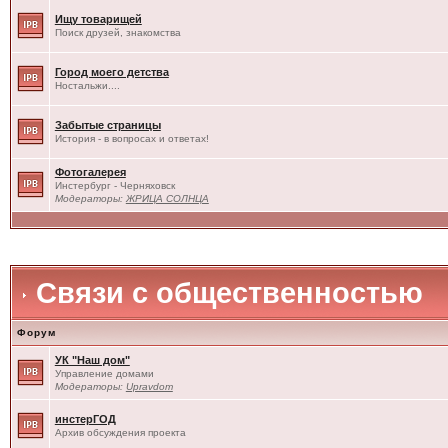
Ищу товарищей
Поиск друзей, знакомства
Город моего детства
Ностальжи....
Забытые страницы
История - в вопросах и ответах!
Фотогалерея
Инстербург - Черняховск
Модераторы:
ЖРИЦА СОЛНЦА
Связи с общественностью
Форум
УК "Наш дом"
Управление домами
Модераторы:
Upravdom
инстерГОД
Архив обсуждения проекта