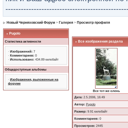
-----------------------------------------------
Новый Черняховский Форум
>
Галерея
>
Просмотр профиля
Pugolo
Все изображения раздела
Статистика активности
·
Изображений:
7
·
Комментариев:
0
·
Использовано:
434.89 килобайт
Общедоступные альбомы
·
Изображения, выложенные на
форуме
Все тот-же олень
Дата:
2.5.2006, 16:49
Автор:
Pugolo
Размер:
9.91 килобайт
Комментариев:
0
Просмотров:
2445