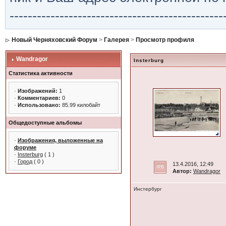
-----------------------------------------------
Новый Черняховский Форум
>
Галерея
>
Просмотр профиля
Wandragor
Insterburg
Статистика активности
·
Изображений:
1
·
Комментариев:
0
·
Использовано:
85.99 килобайт
Общедоступные альбомы
·
Изображения, выложенные на
форуме
·
Insterburg
( 1 )
·
Город
( 0 )
13.4.2016, 12:49
Автор:
Wandragor
Инстербург