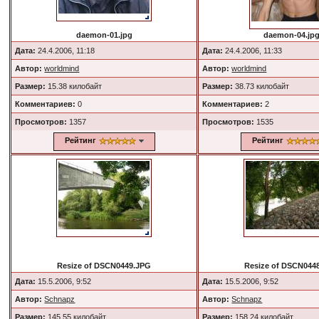
daemon-01.jpg
daemon-04.jp
Дата:
24.4.2006, 11:18
Дата:
24.4.2006, 11:33
Автор:
worldmind
Автор:
worldmind
Размер:
15.38 килобайт
Размер:
38.73 килобайт
Комментариев:
0
Комментариев:
2
Просмотров:
1357
Просмотров:
1535
Рейтинг
Рейтинг
Resize of DSCN0449.JPG
Resize of DSCN044
Дата:
15.5.2006, 9:52
Дата:
15.5.2006, 9:52
Автор:
Schnapz
Автор:
Schnapz
Размер:
145.55 килобайт
Размер:
158.24 килобайт