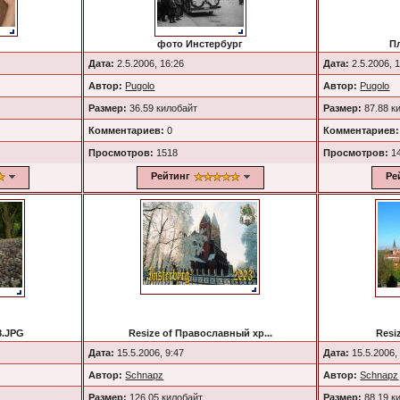
g
фото Инстербург
П
Дата:
2.5.2006, 16:26
Дата:
2.5.2006, 
Автор:
Pugolo
Автор:
Pugolo
Размер:
36.59 килобайт
Размер:
87.88 к
Комментариев:
0
Комментариев:
Просмотров:
1518
Просмотров:
1
Рейтинг
Ре
8.JPG
Resize of Православный хр...
Resi
Дата:
15.5.2006, 9:47
Дата:
15.5.2006,
Автор:
Schnapz
Автор:
Schnapz
Размер:
126.05 килобайт
Размер:
88.19 к