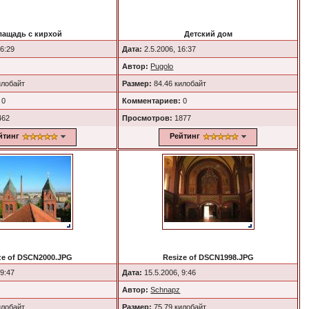
лащадь с кирхой
Детский дом
16:29
Дата:
2.5.2006, 16:37
Автор:
Pugolo
илобайт
Размер:
84.46 килобайт
0
Комментариев:
0
462
Просмотров:
1877
йтинг
Рейтинг
ze of DSCN2000.JPG
Resize of DSCN1998.JPG
 9:47
Дата:
15.5.2006, 9:46
Автор:
Schnapz
илобайт
Размер:
75.79 килобайт