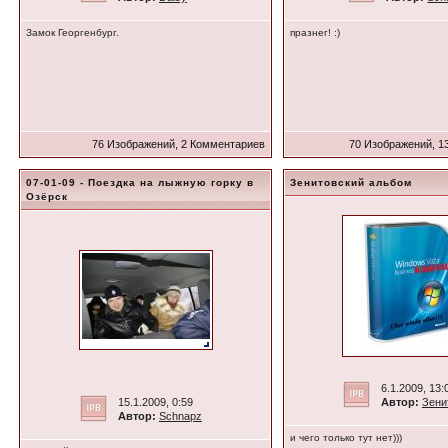
Замок Георгенбург.
празнег! :)
76 Изображений, 2 Комментариев
70 Изображений, 1
07-01-09 - Поездка на лыжную горку в
Зенитовский альбом
Озёрск
6.1.2009, 13:
15.1.2009, 0:59
Автор:
Зени
Автор:
Schnapz
и чего только тут нет)))