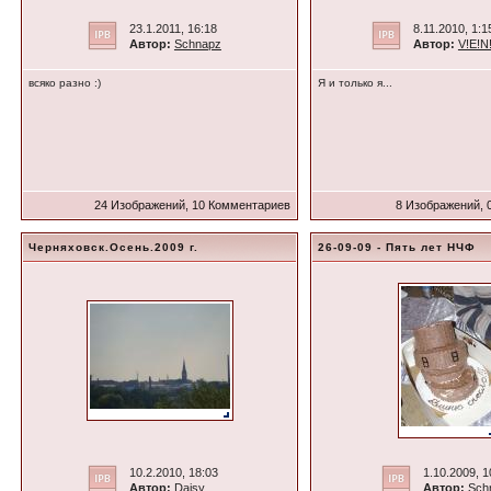
23.1.2011, 16:18
8.11.2010, 1:1
Автор:
Schnapz
Автор:
V!E!N
всяко разно :)
Я и только я...
24 Изображений, 10 Комментариев
8 Изображений, 
Черняховск.Осень.2009 г.
26-09-09 - Пять лет НЧФ
10.2.2010, 18:03
1.10.2009, 1
Автор:
Daisy
Автор:
Sch