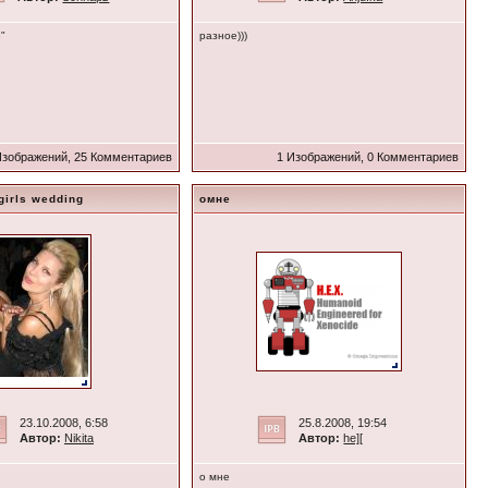
"
разное)))
зображений, 25 Комментариев
1 Изображений, 0 Комментариев
girls wedding
омне
23.10.2008, 6:58
25.8.2008, 19:54
Автор:
Nikita
Автор:
he][
о мне