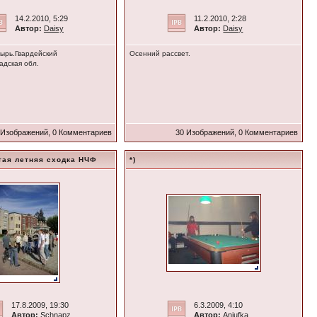
14.2.2010, 5:29
11.2.2010, 2:28
Автор:
Daisy
Автор:
Daisy
ырь.Гвардейский
Осенний рассвет.
адская обл.
 Изображений, 0 Комментариев
30 Изображений, 0 Комментариев
ятая летняя сходка НЧФ
*)
17.8.2009, 19:30
6.3.2009, 4:10
Автор:
Schnapz
Автор:
Anjufka