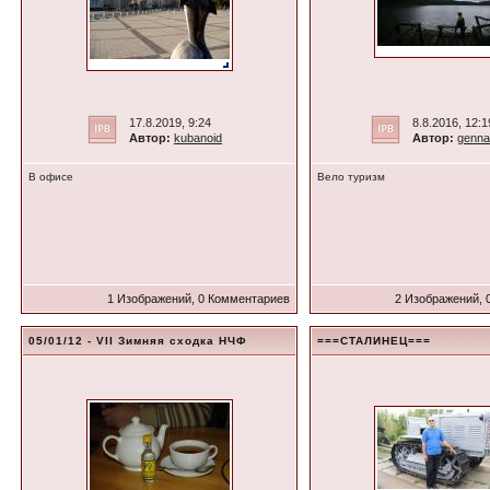
17.8.2019, 9:24
8.8.2016, 12:1
Автор:
kubanoid
Автор:
genna
В офисе
Вело туризм
1 Изображений, 0 Комментариев
2 Изображений, 
05/01/12 - VII Зимняя сходка НЧФ
===СТАЛИНЕЦ===