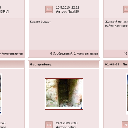
5
10.5.2010, 22:22
!E!R!A!
Автор:
Natali29
Как это бывает
Женский монаст
район,Калинигр
0 Комментариев
6 Изображений, 1 Комментариев
46
Georgenburg.
01-08-09 - П
0:45
24.9.2009, 0:08
napz
Автор:
patriot