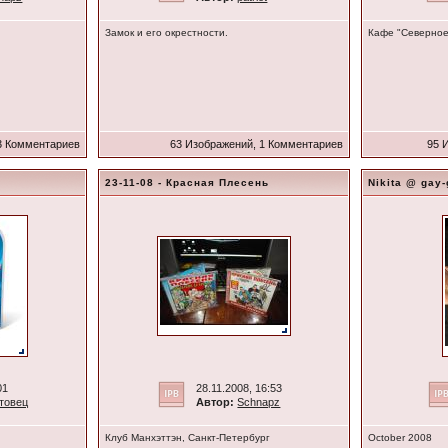
Замок и его окрестности.
Кафе "Северное
3 Комментариев
63 Изображений, 1 Комментариев
95 И
23-11-08 - Красная Плесень
Nikita @ gay-
01
28.11.2008, 16:53
товец
Автор:
Schnapz
Клуб Манхэттэн, Санкт-Петербург
October 2008