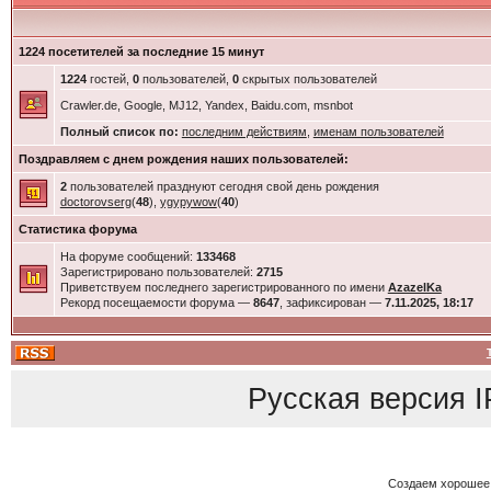
1224 посетителей за последние 15 минут
1224
гостей,
0
пользователей,
0
скрытых пользователей
Crawler.de, Google, MJ12, Yandex, Baidu.com, msnbot
Полный список по:
последним действиям
,
именам пользователей
Поздравляем с днем рождения наших пользователей:
2
пользователей празднуют сегодня свой день рождения
doctorovserg
(
48
),
ygypywow
(
40
)
Статистика форума
На форуме сообщений:
133468
Зарегистрировано пользователей:
2715
Приветствуем последнего зарегистрированного по имени
AzazelKa
Рекорд посещаемости форума —
8647
, зафиксирован —
7.11.2025, 18:17
Русская версия
I
Создаем хорошее