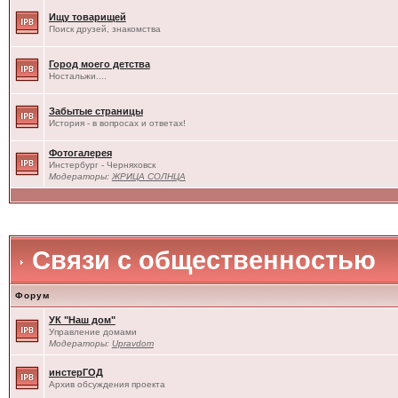
Ищу товарищей
Поиск друзей, знакомства
Город моего детства
Ностальжи....
Забытые страницы
История - в вопросах и ответах!
Фотогалерея
Инстербург - Черняховск
Модераторы:
ЖРИЦА СОЛНЦА
Связи с общественностью
Форум
УК "Наш дом"
Управление домами
Модераторы:
Upravdom
инстерГОД
Архив обсуждения проекта