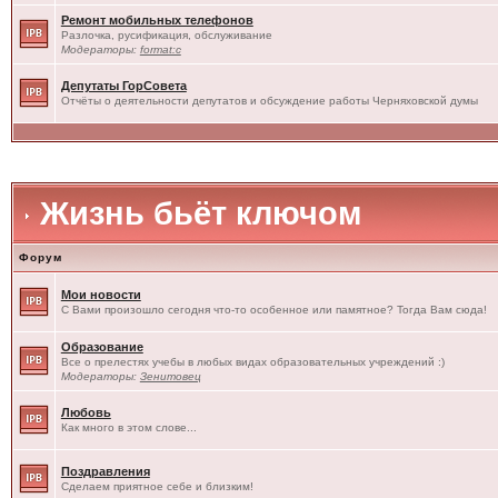
Ремонт мобильных телефонов
Разлочка, русификация, обслуживание
Модераторы:
format:c
Депутаты ГорСовета
Отчёты о деятельности депутатов и обсуждение работы Черняховской думы
Жизнь бьёт ключом
Форум
Мои новости
С Вами произошло сегодня что-то особенное или памятное? Тогда Вам сюда!
Образование
Все о прелестях учебы в любых видах образовательных учреждений :)
Модераторы:
Зенитовец
Любовь
Как много в этом слове...
Поздравления
Сделаем приятное себе и близким!