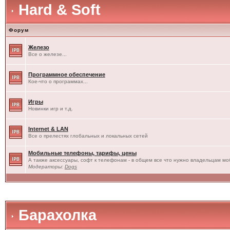
Hard & Soft
Форум
Железо
Все о железе...
Программное обеспечение
Кое-что о программах...
Игры
Новинки игр и т.д.
Internet & LAN
Все о прелестях глобальных и локальных сетей
Мобильные телефоны, тарифы, цены
А также аксессуары, софт к телефонам - в общем все что нужно владельцам моб
Модераторы:
Dogs
Барахолка