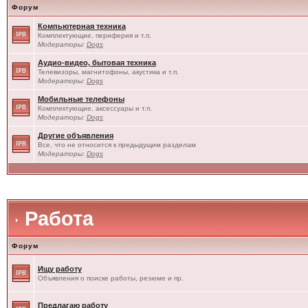
Форум
Компьютерная техника
Комплектующие, периферия и т.п.
Модераторы:
Dogs
Аудио-видео, бытовая техника
Телевизоры, магнитофоны, акустика и т.п.
Модераторы:
Dogs
Мобильные телефоны
Комплектующие, аксессуары и т.п.
Модераторы:
Dogs
Другие объявления
Все, что не относится к предыдущим разделам
Модераторы:
Dogs
Работа
Форум
Ищу работу
Объявления о поиске работы, резюме и пр.
Предлагаю работу