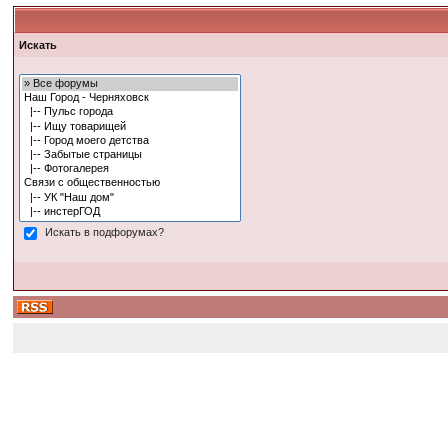
Искать
Искать в подфорумах?