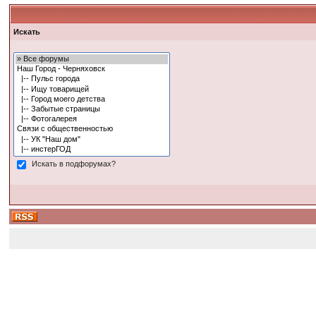
Искать
Искать в подфорумах?