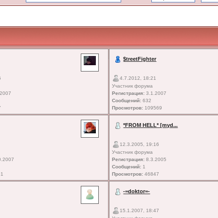
$treetFighter
6
4.7.2012, 18:21
Участник форума
.2007
Регистрация:
3.1.2007
Сообщений:
632
7
Просмотров:
109569
*FROM HELL* [myd...
12.3.2005, 19:16
Участник форума
0.2007
Регистрация:
8.3.2005
Сообщений:
1
51
Просмотров:
46847
-=doktor=-
15.1.2007, 18:47