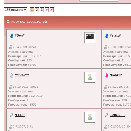
136 страниц
1
2
3
>
»
Список пользователей
#Den#
#staiz#
22.4.2009, 18:41
29.10.2008, 0:4
Участник форума
Участник форума
Регистрация:
5.1.2007
Регистрация:
26.5
Сообщений:
153
Сообщений:
11
Просмотров:
61708
Просмотров:
7551
***beta***
*babka*
17.10.2010, 20:31
17.4.2010, 8:27
Участник форума
Участник форума
Регистрация:
21.2.2010
Регистрация:
27.1
Сообщений:
1
Сообщений:
130
Просмотров:
48550
Просмотров:
1175
*LEDI*
--спЛин--
2.7.2007, 9:41
6.6.2009, 16:30