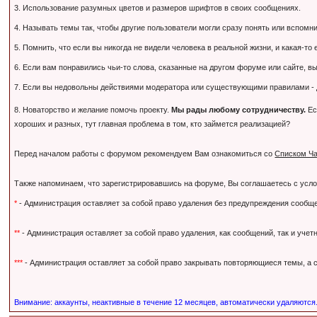
3. Использование разумных цветов и размеров шрифтов в своих сообщениях.
4. Называть темы так, чтобы другие пользователи могли сразу понять или вспомнить,
5. Помнить, что если вы никогда не видели человека в реальной жизни, и какая-то
6. Если вам понравились чьи-то слова, сказанные на другом форуме или сайте, вы
7. Если вы недовольны действиями модератора или существующими правилами - дл
8. Новаторство и желание помочь проекту.
Мы рады любому сотрудничеству.
Ес
хороших и разных, тут главная проблема в том, кто займется реализацией?
Перед началом работы с форумом рекомендуем Вам ознакомиться со
Списком Ча
Также напоминаем, что зарегистрировавшись на форуме, Вы соглашаетесь с усл
*
- Администрация оставляет за собой право удаления без предупреждения сообще
**
- Администрация оставляет за собой право удаления, как сообщений, так и уче
***
- Администрация оставляет за собой право закрывать повторяющиеся темы, а с
Внимание: аккаунты, неактивные в течение 12 месяцев, автоматически удаляются