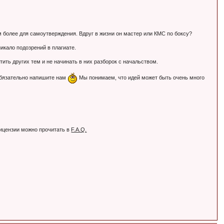
Тем более для самоутверждения. Вдруг в жизни он мастер или КМС по боксу?
никало подозрений в плагиате.
ть других тем и не начинать в них разборок с начальством.
обязательно напишите нам
Мы понимаем, что идей может быть очень много
лицензии можно прочитать в
F.A.Q.