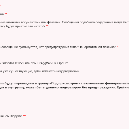
*
ка.
**
нные никакими аргументами или фактами. Сообщения подобного содержания могут быт
кому будет приятно это читать?
**
е сообщение публикуется, нет предупреждения типа "Ненормативная Лексика".
*
ер: sdnndns111222 или там FrAggWvvEk-OppDm
 на уже существующие, дабы избежать недоразумений.
п будут переведены в группу «Под присмотром» с включенным фильтром мата
да в эту группу, может быть удалено модератором без предупреждения. Крайняя
 нашем Форуме.
***