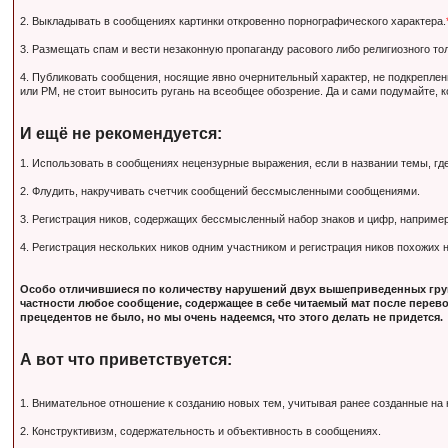
2. Выкладывать в сообщениях картинки откровенно порнографического характера.
3. Размещать спам и вести незаконную пропаганду расового либо религиозного тол
4. Публиковать сообщения, носящие явно очернительный характер, не подкрепле
или PM, не стоит выносить ругань на всеобщее обозрение. Да и сами подумайте, 
И ещё не рекомендуется:
1. Использовать в сообщениях нецензурные выражения, если в названии темы, гд
2. Флудить, накручивать счетчик сообщений бессмысленными сообщениями.
3. Регистрация ников, содержащих бессмысленный набор знаков и цифр, наприм
4. Регистрация нескольких ников одним участником и регистрация ников похожих
Особо отличившиеся по количеству нарушений двух вышеприведенных груп
частности любое сообщение, содержащее в себе читаемый мат после перево
прецедентов не было, но мы очень надеемся, что этого делать не придется.
А вот что приветствуется:
1. Внимательное отношение к созданию новых тем, учитывая ранее созданные на
2. Конструктивизм, содержательность и объективность в сообщениях.