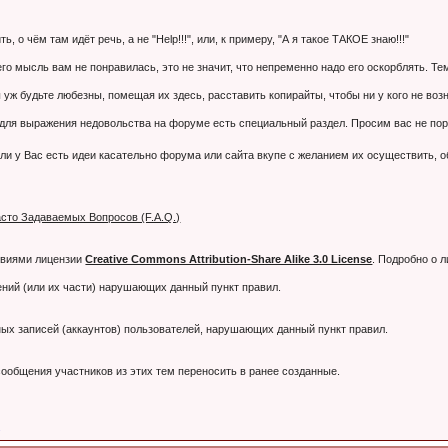
 о чём там идёт речь, а не "Help!!!", или, к примеру, "А я такое ТАКОЕ знаю!!!"
 его мысль вам не понравилась, это не значит, что непременно надо его оскорблять. 
 уж будьте любезны, помещая их здесь, расставить копирайты, чтобы ни у кого не воз
я выражения недовольства на форуме есть специальный раздел. Просим вас не порти
ли у Вас есть идеи касательно форума или сайта вкупе с желанием их осуществить, 
сто Задаваемых Вопросов (F.A.Q.)
овиями лицензии
Creative Commons Attribution-Share Alike 3.0 License
. Подробно о 
ний (или их части) нарушающих данный пункт правил.
тных записей (аккаунтов) пользователей, нарушающих данный пункт правил.
ообщения участников из этих тем переносить в ранее созданные.
.