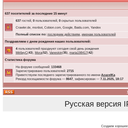
637 посетителей за последние 15 минут
637
гостей,
0
пользователей,
0
скрытых пользователей
Crawler.de, msnbot, Cobion.com, Google, Baidu.com, Yandex
Полный список по:
последним действиям
,
именам пользователей
Поздравляем с днем рождения наших пользователей:
4
пользователей празднуют сегодня свой день рождения
МёбиуС
(
43
),
Mora
(
52
),
Vaneskin
(
35
),
maria198417
(
42
)
Статистика форума
На форуме сообщений:
133468
Зарегистрировано пользователей:
2715
Приветствуем последнего зарегистрированного по имени
AzazelKa
Рекорд посещаемости форума —
8647
, зафиксирован —
7.11.2025, 18:17
Русская версия
I
Создаем хорошее