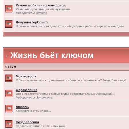
Ремонт мобильных телефонов
Разлочка, русификация, обслуживание
Модераторы:
format:c
Депутаты ГорСовета
Отчёты о деятельности депутатов и обсуждение работы Черняховской думы
Жизнь бьёт ключом
Форум
Мои новости
С Вами произошло сегодня что-то особенное или памятное? Тогда Вам сюда!
Образование
Все о прелестях учебы в любых видах образовательных учреждений :)
Модераторы:
Зенитовец
Любовь
Как много в этом слове...
Поздравления
Сделаем приятное себе и близким!