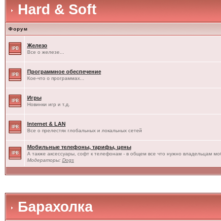
Hard & Soft
Форум
Железо
Все о железе...
Программное обеспечение
Кое-что о программах...
Игры
Новинки игр и т.д.
Internet & LAN
Все о прелестях глобальных и локальных сетей
Мобильные телефоны, тарифы, цены
А также аксессуары, софт к телефонам - в общем все что нужно владельцам моб
Модераторы:
Dogs
Барахолка