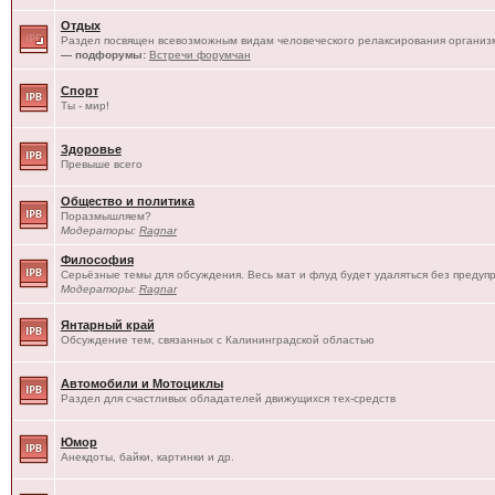
Отдых
Раздел посвящен всевозможным видам человеческого релаксирования организм
— подфорумы:
Встречи форумчан
Спорт
Ты - мир!
Здоровье
Превыше всего
Общество и политика
Поразмышляем?
Модераторы:
Ragnar
Философия
Серьёзные темы для обсуждения. Весь мат и флуд будет удаляться без предуп
Модераторы:
Ragnar
Янтарный край
Обсуждение тем, связанных с Калининградской областью
Автомобили и Мотоциклы
Раздел для счастливых обладателей движущихся тех-средств
Юмор
Анекдоты, байки, картинки и др.