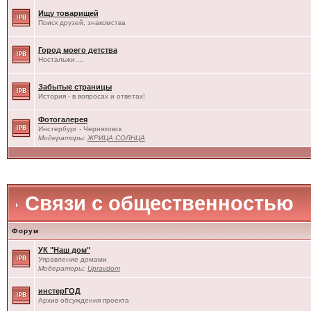
Ищу товарищей
Поиск друзей, знакомства
Город моего детства
Ностальжи....
Забытые страницы
История - в вопросах и ответах!
Фотогалерея
Инстербург - Черняховск
Модераторы:
ЖРИЦА СОЛНЦА
Связи с общественностью
Форум
УК "Наш дом"
Управление домами
Модераторы:
Upravdom
инстерГОД
Архив обсуждения проекта