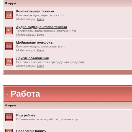
Форум
Компьютерная техника
Комплектующие, периферия и т.п.
Модераторы:
Dogs
Аудио-видео, бытовая техника
Телевизоры, магнитофоны, акустика и т.п.
Модераторы:
Dogs
Мобильные телефоны
Комплектующие, аксессуары и т.п.
Модераторы:
Dogs
Другие объявления
Все, что не относится к предыдущим разделам
Модераторы:
Dogs
Работа
Форум
Ищу работу
Объявления о поиске работы, резюме и пр.
Предлагаю работу