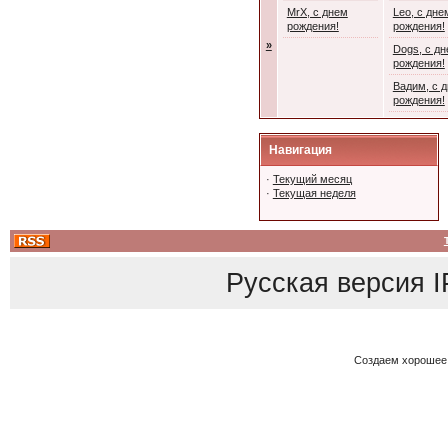
MrX, с днем
Leo, с дне
рождения!
рождения!
»
Dogs, с д
рождения!
Вадим, с 
рождения!
Навигация
·
Текущий месяц
·
Текущая неделя
Русская версия
I
Создаем хорошее