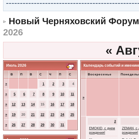
-----------------------------------------------
Новый Черняховский Форум
2026
«
Авг
Июль 2026
Календарь событий и именин
В
П
В
С
Ч
П
С
Воскресенье
Понедель
»
1
2
3
4
»
5
6
7
8
9
10
11
»
»
12
13
14
15
16
17
18
»
19
20
21
22
23
24
25
2
»
26
27
28
29
30
31
EMOKID, с днем
ZEMAN, с 
рождения!
рождения!