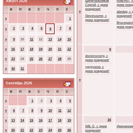
Август 2026
Щепетильников
RolicHoT, 
Сергей, с днем
днем рожд
рождения!
В
П
В
С
Ч
П
С
»
abedag, с 
Stevesoume, с
рождения!
»
1
днем рождения!
Brucequize
днем рожд
2
3
4
5
7
8
»
6
»
9
10
11
12
13
14
15
»
16
17
18
19
20
21
22
9
doctorovserg, с
»
23
24
25
26
27
28
29
днем рождения!
ygypywow, с
»
30
31
днем рождения!
»
Сентябрь 2026
В
П
В
С
Ч
П
С
»
1
2
3
4
5
»
6
7
8
9
10
11
12
16
»
13
14
15
16
17
18
19
WilL G, с днем
Именинник
»
20
21
22
23
24
25
26
рождения!