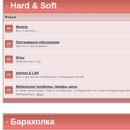
Hard & Soft
Форум
Железо
Все о железе...
Программное обеспечение
Кое-что о программах...
Игры
Новинки игр и т.д.
Internet & LAN
Все о прелестях глобальных и локальных сетей
Мобильные телефоны, тарифы, цены
А также аксессуары, софт к телефонам - в общем все что нужно владельцам моб
Модераторы:
Dogs
Барахолка