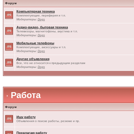
Форум
Компьютерная техника
Комплектующие, периферия и т.п.
Модераторы:
Dogs
Аудио-видео, бытовая техника
Телевизоры, магнитофоны, акустика и т.п.
Модераторы:
Dogs
Мобильные телефоны
Комплектующие, аксессуары и т.п.
Модераторы:
Dogs
Другие объявления
Все, что не относится к предыдущим разделам
Модераторы:
Dogs
Работа
Форум
Ищу работу
Объявления о поиске работы, резюме и пр.
Предлагаю работу