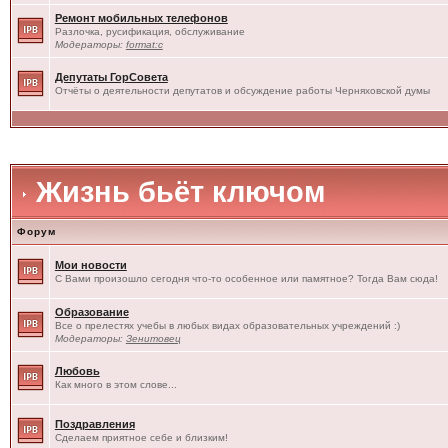
Ремонт мобильных телефонов
Разлочка, русификация, обслуживание
Модераторы:
format:c
Депутаты ГорСовета
Отчёты о деятельности депутатов и обсуждение работы Черняховской думы
Жизнь бьёт ключом
Форум
Мои новости
С Вами произошло сегодня что-то особенное или памятное? Тогда Вам сюда!
Образование
Все о прелестях учебы в любых видах образовательных учреждений :)
Модераторы:
Зенитовец
Любовь
Как много в этом слове...
Поздравления
Сделаем приятное себе и близким!