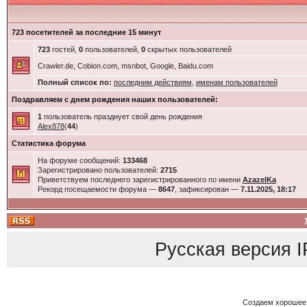
723 посетителей за последние 15 минут
723
гостей,
0
пользователей,
0
скрытых пользователей
Crawler.de, Cobion.com, msnbot, Google, Baidu.com
Полный список по:
последним действиям
,
именам пользователей
Поздравляем с днем рождения наших пользователей:
1
пользователь празднует свой день рождения
Alex878
(
44
)
Статистика форума
На форуме сообщений:
133468
Зарегистрировано пользователей:
2715
Приветствуем последнего зарегистрированного по имени
AzazelKa
Рекорд посещаемости форума —
8647
, зафиксирован —
7.11.2025, 18:17
Русская версия
I
Создаем хорошее