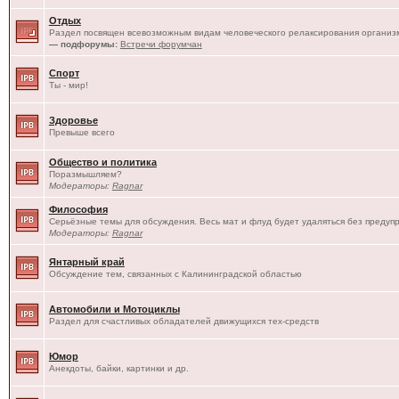
Отдых
Раздел посвящен всевозможным видам человеческого релаксирования организм
— подфорумы:
Встречи форумчан
Спорт
Ты - мир!
Здоровье
Превыше всего
Общество и политика
Поразмышляем?
Модераторы:
Ragnar
Философия
Серьёзные темы для обсуждения. Весь мат и флуд будет удаляться без предуп
Модераторы:
Ragnar
Янтарный край
Обсуждение тем, связанных с Калининградской областью
Автомобили и Мотоциклы
Раздел для счастливых обладателей движущихся тех-средств
Юмор
Анекдоты, байки, картинки и др.