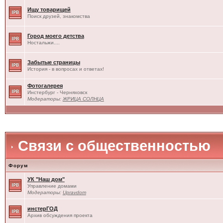
Ищу товарищей
Поиск друзей, знакомства
Город моего детства
Ностальжи....
Забытые страницы
История - в вопросах и ответах!
Фотогалерея
Инстербург - Черняховск
Модераторы:
ЖРИЦА СОЛНЦА
Связи с общественностью
Форум
УК "Наш дом"
Управление домами
Модераторы:
Upravdom
инстерГОД
Архив обсуждения проекта