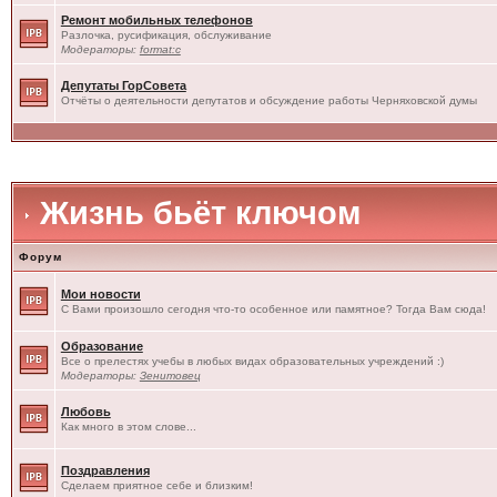
Ремонт мобильных телефонов
Разлочка, русификация, обслуживание
Модераторы:
format:c
Депутаты ГорСовета
Отчёты о деятельности депутатов и обсуждение работы Черняховской думы
Жизнь бьёт ключом
Форум
Мои новости
С Вами произошло сегодня что-то особенное или памятное? Тогда Вам сюда!
Образование
Все о прелестях учебы в любых видах образовательных учреждений :)
Модераторы:
Зенитовец
Любовь
Как много в этом слове...
Поздравления
Сделаем приятное себе и близким!