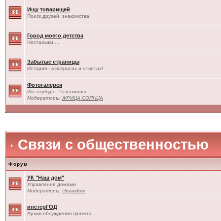
Ищу товарищей
Поиск друзей, знакомства
Город моего детства
Ностальжи....
Забытые страницы
История - в вопросах и ответах!
Фотогалерея
Инстербург - Черняховск
Модераторы:
ЖРИЦА СОЛНЦА
Связи с общественностью
Форум
УК "Наш дом"
Управление домами
Модераторы:
Upravdom
инстерГОД
Архив обсуждения проекта