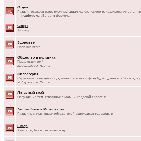
Отдых
Раздел посвящен всевозможным видам человеческого релаксирования организм
— подфорумы:
Встречи форумчан
Спорт
Ты - мир!
Здоровье
Превыше всего
Общество и политика
Поразмышляем?
Модераторы:
Ragnar
Философия
Серьёзные темы для обсуждения. Весь мат и флуд будет удаляться без предуп
Модераторы:
Ragnar
Янтарный край
Обсуждение тем, связанных с Калининградской областью
Автомобили и Мотоциклы
Раздел для счастливых обладателей движущихся тех-средств
Юмор
Анекдоты, байки, картинки и др.