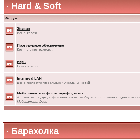
Hard & Soft
Форум
Железо
Все о железе...
Программное обеспечение
Кое-что о программах...
Игры
Новинки игр и т.д.
Internet & LAN
Все о прелестях глобальных и локальных сетей
Мобильные телефоны, тарифы, цены
А также аксессуары, софт к телефонам - в общем все что нужно владельцам моб
Модераторы:
Dogs
Барахолка