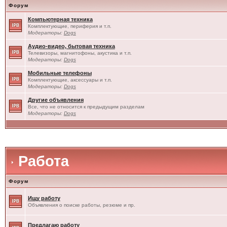
Форум
Компьютерная техника
Комплектующие, периферия и т.п.
Модераторы:
Dogs
Аудио-видео, бытовая техника
Телевизоры, магнитофоны, акустика и т.п.
Модераторы:
Dogs
Мобильные телефоны
Комплектующие, аксессуары и т.п.
Модераторы:
Dogs
Другие объявления
Все, что не относится к предыдущим разделам
Модераторы:
Dogs
Работа
Форум
Ищу работу
Объявления о поиске работы, резюме и пр.
Предлагаю работу