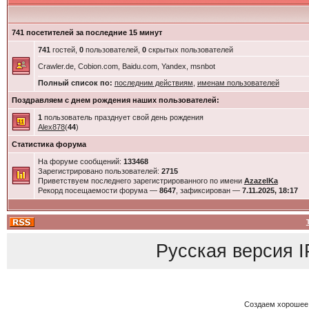
741 посетителей за последние 15 минут
741
гостей,
0
пользователей,
0
скрытых пользователей
Crawler.de, Cobion.com, Baidu.com, Yandex, msnbot
Полный список по:
последним действиям
,
именам пользователей
Поздравляем с днем рождения наших пользователей:
1
пользователь празднует свой день рождения
Alex878
(
44
)
Статистика форума
На форуме сообщений:
133468
Зарегистрировано пользователей:
2715
Приветствуем последнего зарегистрированного по имени
AzazelKa
Рекорд посещаемости форума —
8647
, зафиксирован —
7.11.2025, 18:17
Русская версия
I
Создаем хорошее