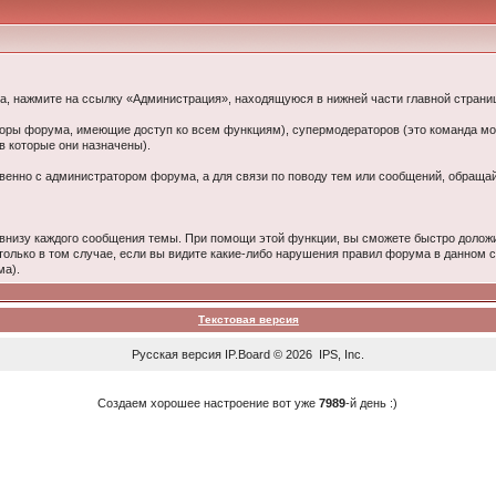
ма, нажмите на ссылку «Администрация», находящуюся в нижней части главной стран
аторы форума, имеющие доступ ко всем функциям), супермодераторов (это команда 
 которые они назначены).
твенно с администратором форума, а для связи по поводу тем или сообщений, обраща
внизу каждого сообщения темы. При помощи этой функции, вы сможете быстро долож
только в том случае, если вы видите какие-либо нарушения правил форума в данном
ма).
Текстовая версия
Русская версия
IP.Board
© 2026
IPS, Inc
.
Создаем хорошее настроение вот уже
7989
-й день :)