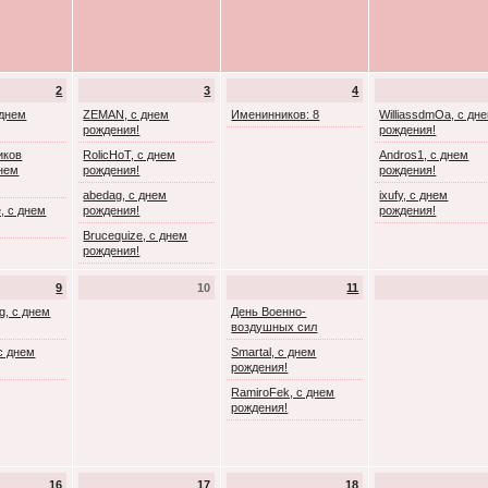
2
3
4
 днем
ZEMAN, с днем
Именинников: 8
WilliassdmOa, с дн
рождения!
рождения!
иков
RolicHoT, с днем
Andros1, с днем
днем
рождения!
рождения!
abedag, с днем
ixufy, с днем
, с днем
рождения!
рождения!
Brucequize, с днем
рождения!
9
10
11
g, с днем
День Военно-
воздушных сил
с днем
Smartal, с днем
рождения!
RamiroFek, с днем
рождения!
16
17
18