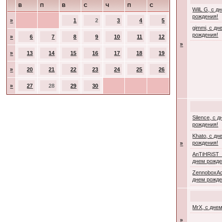
В
П
В
С
Ч
П
С
WilL G, с д
рождения!
»
1
2
3
4
5
gimmi, с дн
рождения!
»
6
7
8
9
10
11
12
»
»
13
14
15
16
17
18
19
»
20
21
22
23
24
25
26
»
27
28
29
30
Silence, с 
рождения!
Khato, с дн
рождения!
»
AnTiHRiST_
днем рожде
ZennoboxAc
днем рожде
MrX, с дне
»