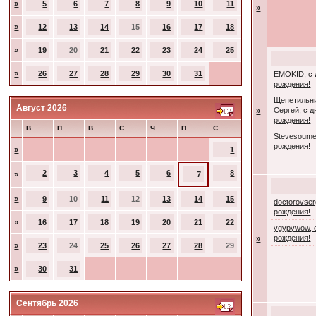
»
5
6
7
8
9
10
11
»
»
12
13
14
15
16
17
18
»
19
20
21
22
23
24
25
»
26
27
28
29
30
31
EMOKID, с
рождения!
Щепетильн
Август 2026
Сергей, с 
»
рождения!
В
П
В
С
Ч
П
С
Stevesoume
рождения!
»
1
2
3
4
5
6
8
»
7
»
9
10
11
12
13
14
15
doctorovser
рождения!
»
16
17
18
19
20
21
22
ygypywow, 
рождения!
»
»
23
24
25
26
27
28
29
»
30
31
Сентябрь 2026