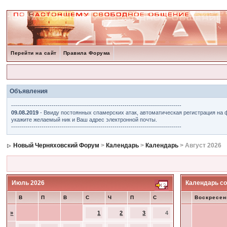
Перейти на сайт
Правила Форума
Объявления
------------------------------------------------------------------------------------
09.08.2019
- Ввиду постоянных спамерских атак, автоматическая регистрация на 
укажите желаемый ник и Ваш адрес электронной почты.
------------------------------------------------------------------------------------
Новый Черняховский Форум
>
Календарь
>
Календарь
> Август 2026
Июль 2026
Календарь со
В
П
В
С
Ч
П
С
Воскресен
»
1
2
3
4