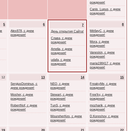
рождения!
Canis_Lupus, с днем
рождения!
5
6
8
7
ем
Alex878, с днем
МёбиуС, с днем
День открытия Сайта!
рождения!
рождения!
Слава, с днем
Mora, с днем
рождения!
рождения!
Amelia, с днем
Vaneskin, с днем
рождения!
рождения!
udafa, с днем
maria198417, с днем
рождения!
рождения!
12
13
14
15
SergiusDominus, с
NEO, с днем
FreakyMe, с днем
днем рождения!
рождения!
рождения!
Mosher, с днем
Stewart, с днем
Free'ky, с днем
рождения!
рождения!
рождения!
RobertNof, с днем
TunS, с днем
mozharik, с днем
рождения!
рождения!
рождения!
WoureherKes, с днем
D.Koreshov, с днем
рождения!
рождения!
19
20
21
22