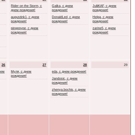
Rider on the Storm, с
Galka, с днем
JuliiKAF, с днем
днем рождения!
рождения!
рождения!
augustink1, с днем
DonaldLed, с днем
Helga, с днем
рождения!
рождения!
рождения!
pingepype, с днем
zarine5, с днем
рождения!
рождения!
26
27
28
29
днем
Муля, с днем
eda, с днем рождения!
рождения!
Jandosic, с днем
рождения!
zhenya.bochis, с днем
рождения!