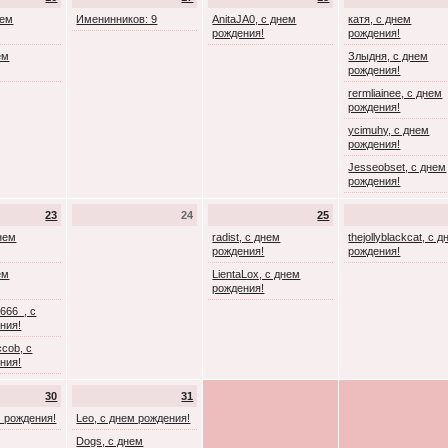
нем
Именинников: 9
AnitaJA0, с днем
катя, с днем
рождения!
рождения!
ем
Злыдня, с днем
рождения!
rermliainee, с днем
рождения!
ycimuhy, с днем
рождения!
Jesseobset, с днем
рождения!
23
24
25
днем
radist, с днем
thejollyblackcat, с 
рождения!
рождения!
ем
LientaLox, с днем
рождения!
666_, с
ния!
cob, с
ния!
30
31
м рождения!
Leo, с днем рождения!
Dogs, с днем