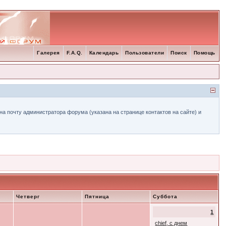
Галерея
F.A.Q.
Календарь
Пользователи
Поиск
Помощь
а почту администратора форума (указана на странице контактов на сайте) и
Четверг
Пятница
Суббота
1
chief, с днем