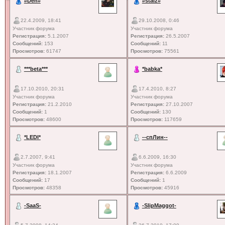
#Den#
#staiz#
22.4.2009, 18:41
29.10.2008, 0:46
Участник форума
Участник форума
Регистрация:
5.1.2007
Регистрация:
26.5.2007
Сообщений:
153
Сообщений:
11
Просмотров:
61747
Просмотров:
75561
***beta***
*babka*
17.10.2010, 20:31
17.4.2010, 8:27
Участник форума
Участник форума
Регистрация:
21.2.2010
Регистрация:
27.10.2007
Сообщений:
1
Сообщений:
130
Просмотров:
48600
Просмотров:
117659
*LEDI*
--спЛин--
2.7.2007, 9:41
6.6.2009, 16:30
Участник форума
Участник форума
Регистрация:
18.1.2007
Регистрация:
6.6.2009
Сообщений:
17
Сообщений:
1
Просмотров:
48358
Просмотров:
45916
-SaaS-
-SlipMaggot-