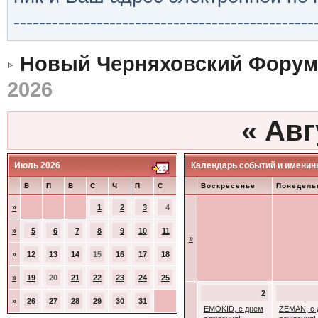
-----------------------------------------------
Новый Черняховский Форум
2026
«
Авг
Июль 2026
Календарь событий и именин
В
П
В
С
Ч
П
С
Воскресенье
Понедель
»
1
2
3
4
»
5
6
7
8
9
10
11
»
»
12
13
14
15
16
17
18
»
19
20
21
22
23
24
25
2
»
26
27
28
29
30
31
EMOKID, с днем
ZEMAN, с 