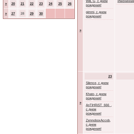
WilL G, с днем
Именинник
»
20
21
22
23
24
25
26
рождения!
gimmi, с днем
»
27
28
29
30
рождения!
»
23
Silence, с днем
рождения!
Khato, с днем
рождения!
»
AnTiHRiST_666_,
с днем
рождения!
ZennoboxAccob,
с днем
рождения!