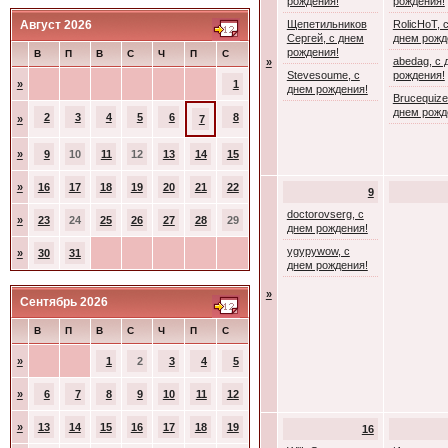
рождения!
рождения!
Август 2026
Щепетильников
RolicHoT, 
Сергей, с днем
днем рожд
рождения!
В
П
В
С
Ч
П
С
abedag, с 
»
Stevesoume, с
рождения!
»
1
днем рождения!
Brucequize
днем рожд
2
3
4
5
6
8
»
7
»
9
10
11
12
13
14
15
»
16
17
18
19
20
21
22
9
doctorovserg, с
»
23
24
25
26
27
28
29
днем рождения!
ygypywow, с
»
30
31
днем рождения!
»
Сентябрь 2026
В
П
В
С
Ч
П
С
»
1
2
3
4
5
»
6
7
8
9
10
11
12
»
13
14
15
16
17
18
19
16