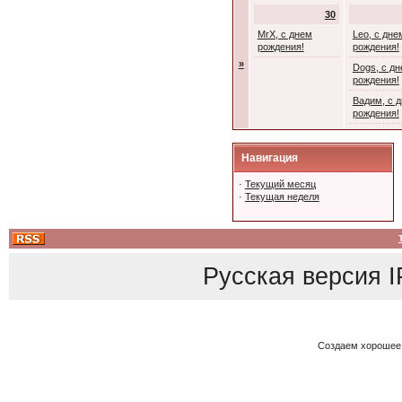
30
MrX, с днем
Leo, с дне
рождения!
рождения!
»
Dogs, с д
рождения!
Вадим, с 
рождения!
Навигация
·
Текущий месяц
·
Текущая неделя
Русская версия
I
Создаем хорошее