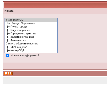
Искать
Искать в подфорумах?