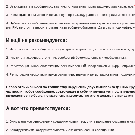
2. Выкладывать в сообщениях картинки откровенно порнографического характера.
3. Размещать спам и вести незаконную пропаганду расового либо религиозного тол
4. Публиковать сообщения, носящие явно очернительный характер, не подкрепле
или PM, не стоит выносить ругань на всеобщее обозрение. Да и сами подумайте, 
И ещё не рекомендуется:
1. Использовать в сообщениях нецензурные выражения, если в названии темы, гд
2. Флудить, накручивать счетчик сообщений бессмысленными сообщениями.
3. Регистрация ников, содержащих бессмысленный набор знаков и цифр, наприм
4. Регистрация нескольких ников одним участником и регистрация ников похожих
Особо отличившиеся по количеству нарушений двух вышеприведенных груп
частности любое сообщение, содержащее в себе читаемый мат после перево
прецедентов не было, но мы очень надеемся, что этого делать не придется.
А вот что приветствуется:
1. Внимательное отношение к созданию новых тем, учитывая ранее созданные на
2. Конструктивизм, содержательность и объективность в сообщениях.