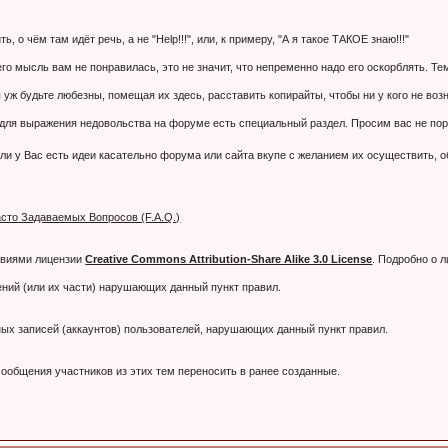
 о чём там идёт речь, а не "Help!!!", или, к примеру, "А я такое ТАКОЕ знаю!!!"
 его мысль вам не понравилась, это не значит, что непременно надо его оскорблять. 
 уж будьте любезны, помещая их здесь, расставить копирайты, чтобы ни у кого не воз
я выражения недовольства на форуме есть специальный раздел. Просим вас не порти
ли у Вас есть идеи касательно форума или сайта вкупе с желанием их осуществить, 
сто Задаваемых Вопросов (F.A.Q.)
овиями лицензии
Creative Commons Attribution-Share Alike 3.0 License
. Подробно о 
ний (или их части) нарушающих данный пункт правил.
тных записей (аккаунтов) пользователей, нарушающих данный пункт правил.
ообщения участников из этих тем переносить в ранее созданные.
.