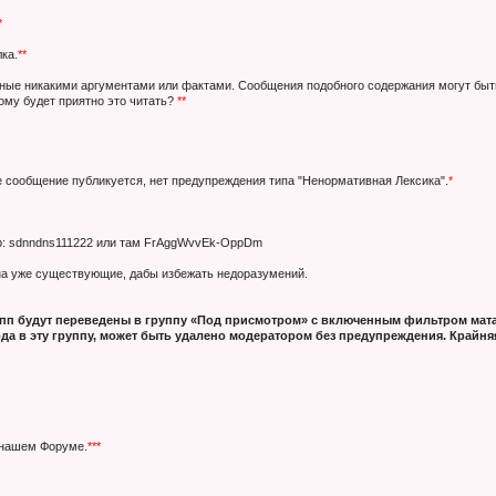
*
ка.
**
нные никакими аргументами или фактами. Сообщения подобного содержания могут быт
кому будет приятно это читать?
**
е сообщение публикуется, нет предупреждения типа "Ненормативная Лексика".
*
ер: sdnndns111222 или там FrAggWvvEk-OppDm
 на уже существующие, дабы избежать недоразумений.
п будут переведены в группу «Под присмотром» с включенным фильтром мата
да в эту группу, может быть удалено модератором без предупреждения. Крайняя
 нашем Форуме.
***