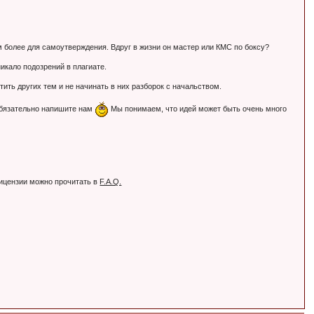
Тем более для самоутверждения. Вдруг в жизни он мастер или КМС по боксу?
никало подозрений в плагиате.
ть других тем и не начинать в них разборок с начальством.
обязательно напишите нам
Мы понимаем, что идей может быть очень много
лицензии можно прочитать в
F.A.Q.