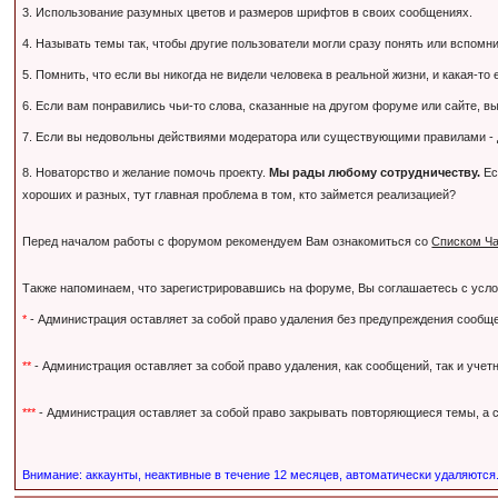
3. Использование разумных цветов и размеров шрифтов в своих сообщениях.
4. Называть темы так, чтобы другие пользователи могли сразу понять или вспомнить,
5. Помнить, что если вы никогда не видели человека в реальной жизни, и какая-то
6. Если вам понравились чьи-то слова, сказанные на другом форуме или сайте, вы
7. Если вы недовольны действиями модератора или существующими правилами - дл
8. Новаторство и желание помочь проекту.
Мы рады любому сотрудничеству.
Ес
хороших и разных, тут главная проблема в том, кто займется реализацией?
Перед началом работы с форумом рекомендуем Вам ознакомиться со
Списком Ча
Также напоминаем, что зарегистрировавшись на форуме, Вы соглашаетесь с усл
*
- Администрация оставляет за собой право удаления без предупреждения сообще
**
- Администрация оставляет за собой право удаления, как сообщений, так и уче
***
- Администрация оставляет за собой право закрывать повторяющиеся темы, а с
Внимание: аккаунты, неактивные в течение 12 месяцев, автоматически удаляются