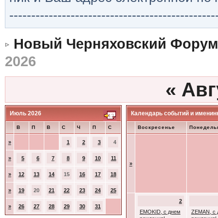
-----------------------------------------------
Новый Черняховский Форум
2026
«
Авг
Июль 2026
Календарь событий и именин
В
П
В
С
Ч
П
С
Воскресенье
Понедель
»
1
2
3
4
»
5
6
7
8
9
10
11
»
»
12
13
14
15
16
17
18
»
19
20
21
22
23
24
25
2
»
26
27
28
29
30
31
EMOKID, с днем
ZEMAN, с 