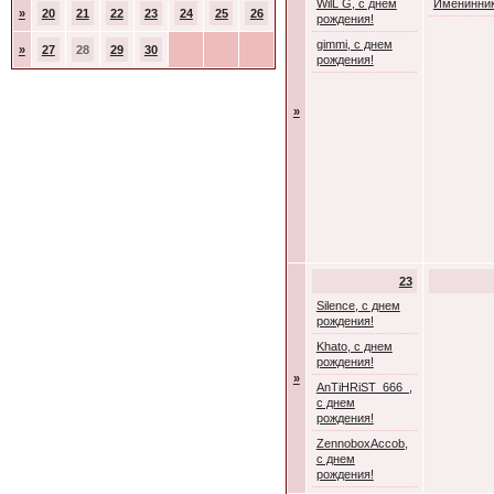
WilL G, с днем
Именинник
»
20
21
22
23
24
25
26
рождения!
gimmi, с днем
»
27
28
29
30
рождения!
»
23
Silence, с днем
рождения!
Khato, с днем
рождения!
»
AnTiHRiST_666_,
с днем
рождения!
ZennoboxAccob,
с днем
рождения!