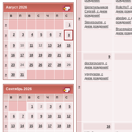
рождения!
рождения!
Август 2026
Щепетильников
RolicHoT, 
Сергей, с днем
днем рожд
рождения!
В
П
В
С
Ч
П
С
abedag, с 
»
Stevesoume, с
рождения!
»
1
днем рождения!
Brucequize
днем рожд
2
3
4
5
6
7
»
8
»
9
10
11
12
13
14
15
»
16
17
18
19
20
21
22
9
doctorovserg, с
»
23
24
25
26
27
28
29
днем рождения!
ygypywow, с
»
30
31
днем рождения!
»
Сентябрь 2026
В
П
В
С
Ч
П
С
»
1
2
3
4
5
»
6
7
8
9
10
11
12
»
13
14
15
16
17
18
19
16