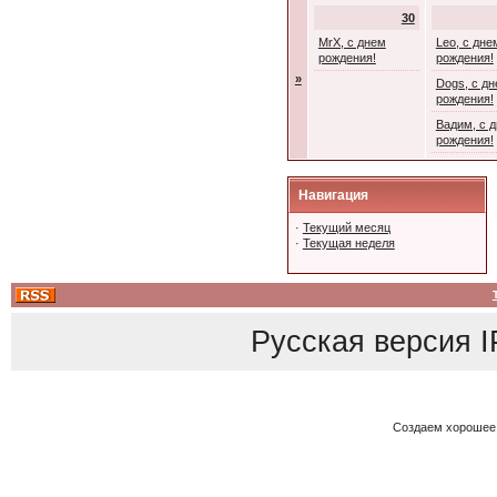
30
MrX, с днем
Leo, с дне
рождения!
рождения!
»
Dogs, с д
рождения!
Вадим, с 
рождения!
Навигация
·
Текущий месяц
·
Текущая неделя
Русская версия
I
Создаем хорошее