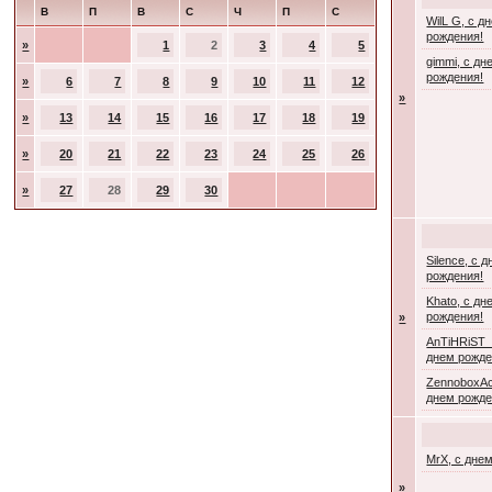
В
П
В
С
Ч
П
С
WilL G, с д
рождения!
»
1
2
3
4
5
gimmi, с дн
рождения!
»
6
7
8
9
10
11
12
»
»
13
14
15
16
17
18
19
»
20
21
22
23
24
25
26
»
27
28
29
30
Silence, с 
рождения!
Khato, с дн
рождения!
»
AnTiHRiST_
днем рожде
ZennoboxAc
днем рожде
MrX, с дне
»