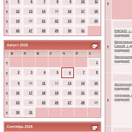
»
5
6
7
8
9
10
11
»
»
12
13
14
15
16
17
18
»
19
20
21
22
23
24
25
»
26
27
28
29
30
31
EMOKID, с
рождения!
Щепетильн
Август 2026
Сергей, с 
»
рождения!
В
П
В
С
Ч
П
С
Stevesoume
рождения!
»
1
2
3
4
5
7
8
»
6
»
9
10
11
12
13
14
15
doctorovser
рождения!
»
16
17
18
19
20
21
22
ygypywow, 
рождения!
»
»
23
24
25
26
27
28
29
»
30
31
Сентябрь 2026