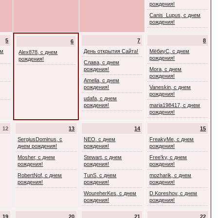
рождения!
Canis_Lupus, с днем
рождения!
5
7
8
6
ем
День открытия Сайта!
МёбиуС, с днем
Alex878, с днем
рождения!
рождения!
Слава, с днем
рождения!
Mora, с днем
рождения!
Amelia, с днем
рождения!
Vaneskin, с днем
рождения!
udafa, с днем
рождения!
maria198417, с днем
рождения!
12
13
14
15
SergiusDominus, с
NEO, с днем
FreakyMe, с днем
днем рождения!
рождения!
рождения!
Mosher, с днем
Stewart, с днем
Free'ky, с днем
рождения!
рождения!
рождения!
RobertNof, с днем
TunS, с днем
mozharik, с днем
рождения!
рождения!
рождения!
WoureherKes, с днем
D.Koreshov, с днем
рождения!
рождения!
19
20
21
22