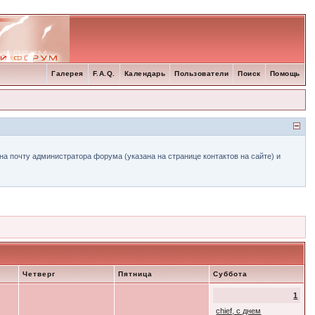
Галерея
F.A.Q.
Календарь
Пользователи
Поиск
Помощь
а почту администратора форума (указана на странице контактов на сайте) и
Четверг
Пятница
Суббота
1
chief, с днем