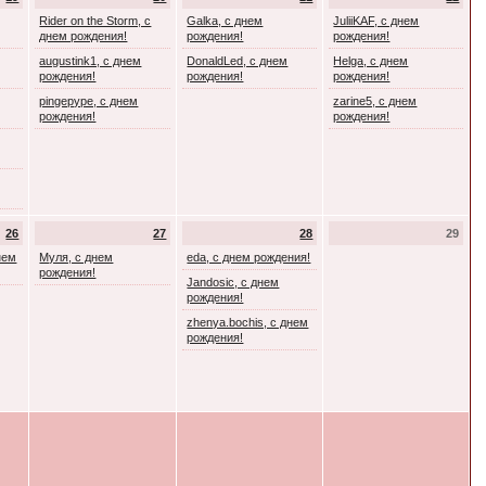
Rider on the Storm, с
Galka, с днем
JuliiKAF, с днем
днем рождения!
рождения!
рождения!
augustink1, с днем
DonaldLed, с днем
Helga, с днем
рождения!
рождения!
рождения!
pingepype, с днем
zarine5, с днем
рождения!
рождения!
26
27
28
29
днем
Муля, с днем
eda, с днем рождения!
рождения!
Jandosic, с днем
рождения!
zhenya.bochis, с днем
рождения!