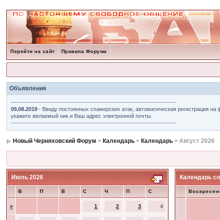
Перейти на сайт
Правила Форума
Объявления
------------------------------------------------------------------------------------
09.08.2019
- Ввиду постоянных спамерских атак, автоматическая регистрация на 
укажите желаемый ник и Ваш адрес электронной почты.
------------------------------------------------------------------------------------
Новый Черняховский Форум
>
Календарь
>
Календарь
> Август 2026
Июль 2026
Календарь со
В
П
В
С
Ч
П
С
Воскресен
»
1
2
3
4