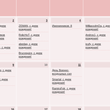
2
3
4
 днем
ZEMAN, с днем
Именинников: 8
WilliassdmOa, с дн
рождения!
рождения!
иков
RolicHoT, с днем
Andros1, с днем
днем
рождения!
рождения!
abedag, с днем
ixufy, с днем
, с днем
рождения!
рождения!
Brucequize, с днем
рождения!
9
10
11
g, с днем
День Военно-
воздушных сил
с днем
Smartal, с днем
рождения!
RamiroFek, с днем
рождения!
16
17
18