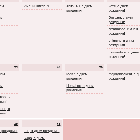
нем
Именинников: 9
AnitaJA0, с днем
катя, с днем
рождения!
рождения!
ем
Злыдня, с днем
рождения!
rermliainee, с днем
рождения!
ycimuhy, с днем
рождения!
Jesseobset, с днем
рождения!
23
24
25
днем
radist, с днем
thejollyblackcat, с 
рождения!
рождения!
ем
LientaLox, с днем
рождения!
666_, с
ния!
cob, с
ния!
30
31
м рождения!
Leo, с днем рождения!
Dogs, с днем