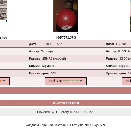
e.jpg
_IGP7572.JPG
Дата:
1.10.2009, 10:32
Дата:
4.6.2006, 
Автор:
Schnapz
Автор:
ЖРИЦА
Размер:
259.72 килобайт
Размер:
33.34 к
Комментариев:
0
Комментариев:
Просмотров:
521
Просмотров:
1
Рейтинг
Ре
Текстовая версия
Powered By
IP.Gallery
© 2026 IPS, Inc.
Создаем хорошее настроение вот уже
7987
-й день :)