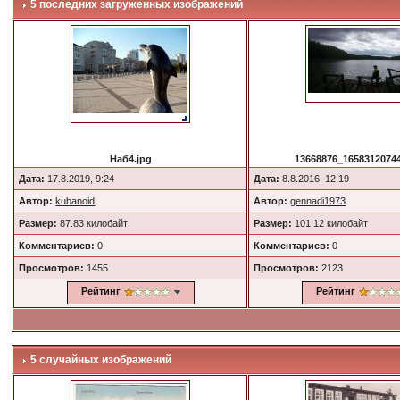
5 последних загруженных изображений
Наб4.jpg
13668876_16583120744
Дата:
17.8.2019, 9:24
Дата:
8.8.2016, 12:19
Автор:
kubanoid
Автор:
gennadi1973
Размер:
87.83 килобайт
Размер:
101.12 килобайт
Комментариев:
0
Комментариев:
0
Просмотров:
1455
Просмотров:
2123
Рейтинг
Рейтинг
5 случайных изображений