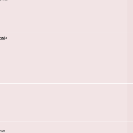
vsk)
)
елам