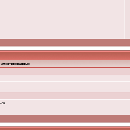
омментированные
иев.