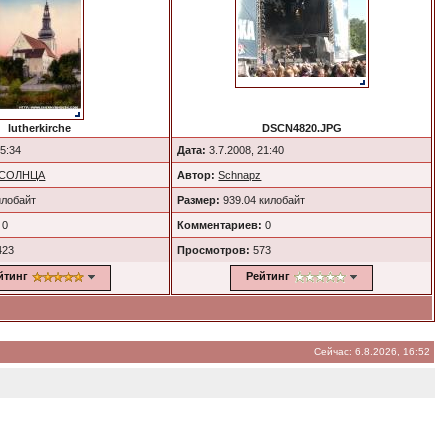
lutherkirche
DSCN4820.JPG
15:34
Дата:
3.7.2008, 21:40
 СОЛНЦА
Автор:
Schnapz
илобайт
Размер:
939.04 килобайт
0
Комментариев:
0
423
Просмотров:
573
йтинг
Рейтинг
Сейчас: 6.8.2026, 16:52