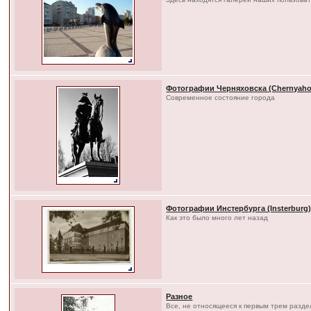
Фотографии Черняховска (Chernyaho
Современное состояние города
Фотографии Инстербурга (Insterburg
Как это было много лет назад
Разное
Все, не относящееся к первым трем разд