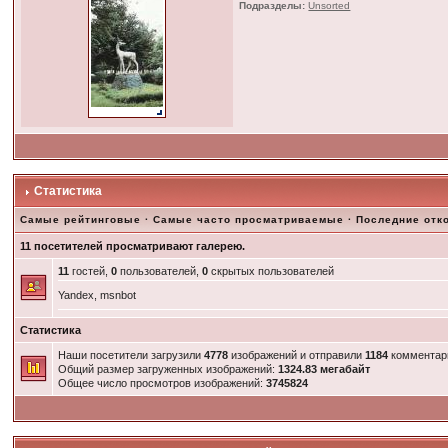
Подразделы:
Unsorted
Статистика
Самые рейтинговые
·
Самые часто просматриваемые
·
Последние отк
11 посетителей просматривают галерею.
11
гостей,
0
пользователей,
0
скрытых пользователей
Yandex, msnbot
Статистика
Наши посетители загрузили
4778
изображений и отправили
1184
комментар
Общий размер загруженных изображений:
1324.83 мегабайт
Общее число просмотров изображений:
3745824