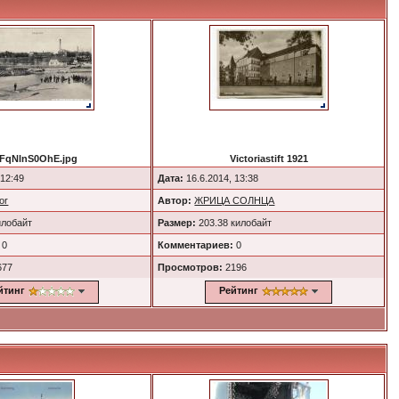
FqNlnS0OhE.jpg
Victoriastift 1921
 12:49
Дата:
16.6.2014, 13:38
or
Автор:
ЖРИЦА СОЛНЦА
илобайт
Размер:
203.38 килобайт
0
Комментариев:
0
677
Просмотров:
2196
йтинг
Рейтинг