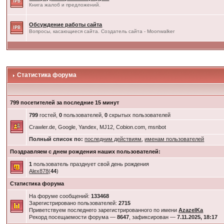
Книга жалоб и предложений.
Обсуждение работы сайта
Вопросы, касающиеся сайта. Создатель сайта - Moonwalker
Статистика форума
799 посетителей за последние 15 минут
799
гостей,
0
пользователей,
0
скрытых пользователей
Crawler.de, Google, Yandex, MJ12, Cobion.com, msnbot
Полный список по:
последним действиям
,
именам пользователей
Поздравляем с днем рождения наших пользователей:
1
пользователь празднует свой день рождения
Alex878
(
44
)
Статистика форума
На форуме сообщений:
133468
Зарегистрировано пользователей:
2715
Приветствуем последнего зарегистрированного по имени
AzazelKa
Рекорд посещаемости форума —
8647
, зафиксирован —
7.11.2025, 18:17