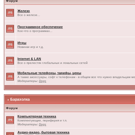
Форум
Железо
Все о железе...
Программное обеспечение
Кое-что о программах...
Игры
Новинки игр и т.д.
Internet & LAN
Все о прелестях глобальных и локальных сетей
Мобильные телефоны, тарифы, цены
А также аксессуары, софт к телефонам - в общем все что нужно владельцам мо
Модераторы:
Dogs
Барахолка
Форум
Компьютерная техника
Комплектующие, периферия и т.п.
Модераторы:
Dogs
Аудио-видео, бытовая техника