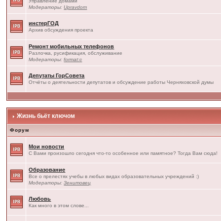
Управление домами
Модераторы:
Upravdom
инстерГОД
Архив обсуждения проекта
Ремонт мобильных телефонов
Разлочка, русификация, обслуживание
Модераторы:
format:c
Депутаты ГорСовета
Отчёты о деятельности депутатов и обсуждение работы Черняховской думы
Жизнь бьёт ключом
Форум
Мои новости
С Вами произошло сегодня что-то особенное или памятное? Тогда Вам сюда!
Образование
Все о прелестях учебы в любых видах образовательных учреждений :)
Модераторы:
Зенитовец
Любовь
Как много в этом слове...