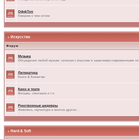
ОффТоп
Говорим о чем хотим
Искусство
Форум
Музыка
Обсуждение любой музыки, начиная с классики и заканчивая современными т
Литература
Книги & Книжечки
Кино и театр
Фильмы, спектакли и т.п.
Рукотворные шедевры
Живопись, скульптура и многое другое...
Hard & Soft