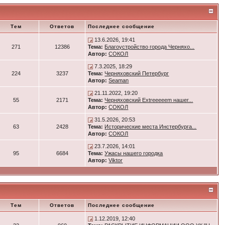
Тем
Ответов
Последнее сообщение
13.6.2026, 19:41
271
12386
Тема:
Благоустройство города Черняхо...
Автор:
СОКОЛ
7.3.2025, 18:29
224
3237
Тема:
Черняховский Петербург
Автор:
Seaman
21.11.2022, 19:20
55
2171
Тема:
Черняховский Extreeeeem нашег...
Автор:
СОКОЛ
31.5.2026, 20:53
63
2428
Тема:
Исторические места Инстербурга...
Автор:
СОКОЛ
23.7.2026, 14:01
95
6684
Тема:
Ужасы нашего городка
Автор:
Viktor
Тем
Ответов
Последнее сообщение
1.12.2019, 12:40