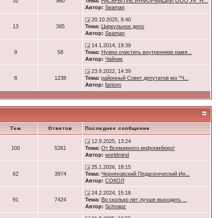
32
960
Тема:
РАСКРЫТИЕ ИНФОРМАЦИИ ООО УК "Н...
Автор:
Seaman
20.10.2025, 8:40
13
385
Тема:
Циркульное депо
Автор:
Seaman
14.1.2014, 19:39
9
58
Тема:
Нужно очистить внутреннюю памя...
Автор:
Чайник
23.9.2022, 14:39
8
1238
Тема:
районный Совет депутатов мо "Ч...
Автор:
fantom
Тем
Ответов
Последнее сообщение
12.9.2025, 13:24
100
5261
Тема:
От Всемирного информбюро!
Автор:
worldmind
25.1.2026, 18:15
62
3974
Тема:
Черняховский Педагогический Ин...
Автор:
СОКОЛ
24.2.2024, 15:18
91
7424
Тема:
Во сколько лет лучше выходить ...
Автор:
Schnapz