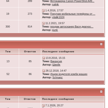
64
289
Тема:
Фотокамера Canon PowerShot A49...
Автор:
salnik
1.4.2016, 17:57
19
273
Тема:
Покупаю мобильные телефоны от ...
Автор:
vitalik1024
11.2.2021, 19:57
300
814
Тема:
продам автосканер Вася диагнос...
Автор:
punk
Тем
Ответов
Последнее сообщение
13.8.2016, 15:15
13
85
Тема:
Вакансия
Автор:
Швейк
28.12.2018, 14:47
52
86
Тема:
Ищем водителя комби машин
Автор:
Schnapz
Тем
Ответов
Последнее сообщение
7.1.2026, 20:27