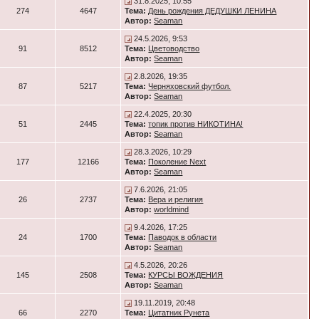
31.8.2025, 10:55
274
4647
Тема:
День рождения ДЕДУШКИ ЛЕНИНА
Автор:
Seaman
24.5.2026, 9:53
91
8512
Тема:
Цветоводство
Автор:
Seaman
2.8.2026, 19:35
87
5217
Тема:
Черняховский футбол.
Автор:
Seaman
22.4.2025, 20:30
51
2445
Тема:
топик против НИКОТИНА!
Автор:
Seaman
28.3.2026, 10:29
177
12166
Тема:
Поколение Next
Автор:
Seaman
7.6.2026, 21:05
26
2737
Тема:
Вера и религия
Автор:
worldmind
9.4.2026, 17:25
24
1700
Тема:
Паводок в области
Автор:
Seaman
4.5.2026, 20:26
145
2508
Тема:
КУРСЫ ВОЖДЕНИЯ
Автор:
Seaman
19.11.2019, 20:48
66
2270
Тема:
Цитатник Рунета