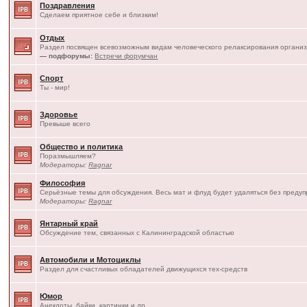
Поздравления
Сделаем приятное себе и близким!
Отдых
Раздел посвящен всевозможным видам человеческого релаксирования организ
— подфорумы:
Встречи форумчан
Спорт
Ты - мир!
Здоровье
Превыше всего
Общество и политика
Поразмышляем?
Модераторы:
Ragnar
Философия
Серьёзные темы для обсуждения. Весь мат и флуд будет удаляться без преду
Модераторы:
Ragnar
Янтарный край
Обсуждение тем, связанных с Калининградской областью
Автомобили и Мотоциклы
Раздел для счастливых обладателей движущихся тех-средств
Юмор
Анекдоты, байки, картинки и др.