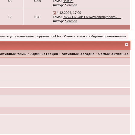
48
4299
Тема:
Важно!
Автор:
Seaman
4.12.2024, 17:00
12
1041
Тема:
РАБОТА САЙТА www.chernyahovsk....
Автор:
Seaman
далить установленные форумом cookies
·
Отметить все сообщения прочитанными
Активные темы
·
Администрация
·
Активные сегодня
·
Самые активные