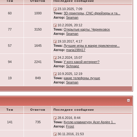
Тем
Ответов
Последнее сообщение
23.10.2025, 7:09
60
1000
Тема:
3D-принтеры, CNC-фрейзеры и та...
Автор:
Seaman
10.2.2026, 20:12
77
3150
Тема:
Открытые карты: Черняховск
Автор:
Seaman
19.10.2017, 4:17
57
1645
Тема:
Лучшие игры в жанре приключени...
Автор:
maria198417
24.2.2024, 15:07
94
2241
Тема:
У кого какой интернет?
Автор:
Schnapz
10.9.2025, 12:19
19
849
Тема:
какие телефоны лучше
Автор:
Seaman
Тем
Ответов
Последнее сообщение
28.6.2016, 8:44
141
735
Тема:
Куплю клавиатуру Acer Aspire 1...
Автор:
Frost
30.11.2016, 21:53