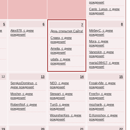
рождения!
Canis_Lupus, с днем
рождения!
5
6
8
7
ем
Alex878, с днем
МёбиуС, с днем
День открытия Сайта!
рождения!
рождения!
Слава, с днем
Mora, с днем
рождения!
рождения!
Amelia, с днем
Vaneskin, с днем
рождения!
рождения!
udafa, с днем
maria198417, с днем
рождения!
рождения!
12
13
14
15
SergiusDominus, с
NEO, с днем
FreakyMe, с днем
днем рождения!
рождения!
рождения!
Mosher, с днем
Stewart, с днем
Free'ky, с днем
рождения!
рождения!
рождения!
RobertNof, с днем
TunS, с днем
mozharik, с днем
рождения!
рождения!
рождения!
WoureherKes, с днем
D.Koreshov, с днем
рождения!
рождения!
19
20
21
22