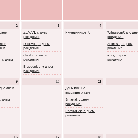
2
3
4
 днем
ZEMAN, с днем
Именинников: 8
WilliassdmOa, с дн
рождения!
рождения!
иков
RolicHoT, с днем
Andros1, с днем
днем
рождения!
рождения!
abedag, с днем
ixufy, с днем
, с днем
рождения!
рождения!
Brucequize, с днем
рождения!
9
10
11
g, с днем
День Военно-
воздушных сил
с днем
Smartal, с днем
рождения!
RamiroFek, с днем
рождения!
16
17
18