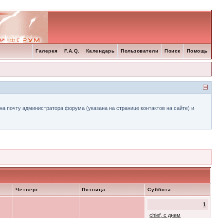
Галерея
F.A.Q.
Календарь
Пользователи
Поиск
Помощь
а почту администратора форума (указана на странице контактов на сайте) и
Четверг
Пятница
Суббота
1
chief, с днем