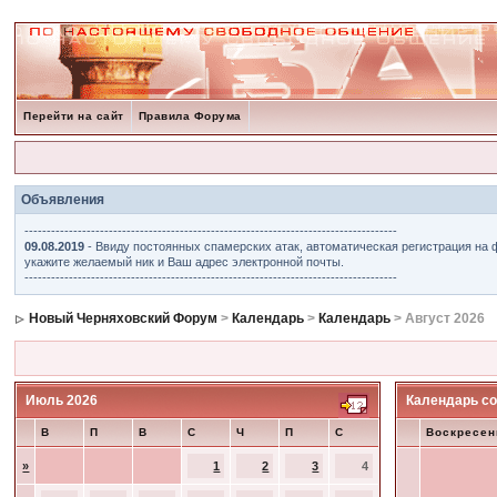
Перейти на сайт
Правила Форума
Объявления
------------------------------------------------------------------------------------
09.08.2019
- Ввиду постоянных спамерских атак, автоматическая регистрация на 
укажите желаемый ник и Ваш адрес электронной почты.
------------------------------------------------------------------------------------
Новый Черняховский Форум
>
Календарь
>
Календарь
> Август 2026
Июль 2026
Календарь со
В
П
В
С
Ч
П
С
Воскресен
»
1
2
3
4