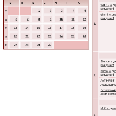
В
П
В
С
Ч
П
С
WilL G, с д
рождения!
»
1
2
3
4
5
gimmi, с дн
рождения!
»
6
7
8
9
10
11
12
»
»
13
14
15
16
17
18
19
»
20
21
22
23
24
25
26
»
27
28
29
30
Silence, с 
рождения!
Khato, с дн
рождения!
»
AnTiHRiST_
днем рожде
ZennoboxAc
днем рожде
MrX, с дне
»