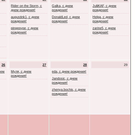
Rider on the Storm, с
Galka, с днем
JuliiKAF, с днем
днем рождения!
рождения!
рождения!
augustink1, с днем
DonaldLed, с днем
Helga, с днем
рождения!
рождения!
рождения!
pingepype, с днем
zarine5, с днем
рождения!
рождения!
26
27
28
29
днем
Муля, с днем
eda, с днем рождения!
рождения!
Jandosic, с днем
рождения!
zhenya.bochis, с днем
рождения!