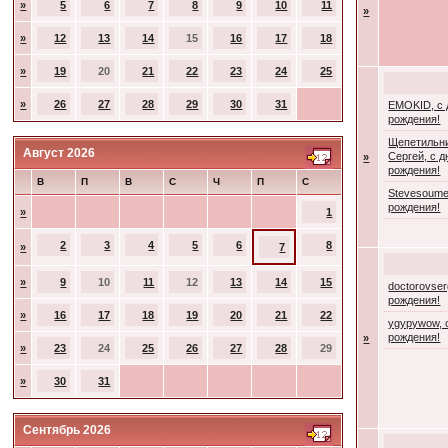
»
5
6
7
8
9
10
11
»
»
12
13
14
15
16
17
18
»
19
20
21
22
23
24
25
»
26
27
28
29
30
31
EMOKID, с
рождения!
Щепетильн
Август 2026
Сергей, с 
»
рождения!
В
П
В
С
Ч
П
С
Stevesoume
рождения!
»
1
2
3
4
5
6
8
»
7
»
9
10
11
12
13
14
15
doctorovser
рождения!
»
16
17
18
19
20
21
22
ygypywow, 
рождения!
»
»
23
24
25
26
27
28
29
»
30
31
Сентябрь 2026