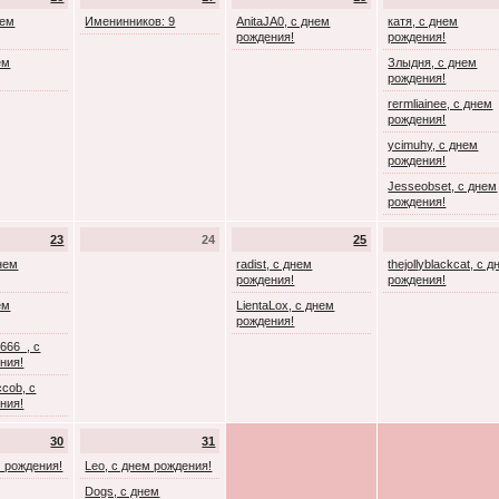
нем
Именинников: 9
AnitaJA0, с днем
катя, с днем
рождения!
рождения!
ем
Злыдня, с днем
рождения!
rermliainee, с днем
рождения!
ycimuhy, с днем
рождения!
Jesseobset, с днем
рождения!
23
24
25
днем
radist, с днем
thejollyblackcat, с 
рождения!
рождения!
ем
LientaLox, с днем
рождения!
666_, с
ния!
cob, с
ния!
30
31
м рождения!
Leo, с днем рождения!
Dogs, с днем