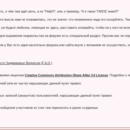
 о чём там идёт речь, а не "Help!!!", или, к примеру, "А я такое ТАКОЕ знаю!!!"
 его мысль вам не понравилась, это не значит, что непременно надо его оскорблять. 
 уж будьте любезны, помещая их здесь, расставить копирайты, чтобы ни у кого не воз
я выражения недовольства на форуме есть специальный раздел. Просим вас не порти
ли у Вас есть идеи касательно форума или сайта вкупе с желанием их осуществить, 
сто Задаваемых Вопросов (F.A.Q.)
овиями лицензии
Creative Commons Attribution-Share Alike 3.0 License
. Подробно о 
ний (или их части) нарушающих данный пункт правил.
тных записей (аккаунтов) пользователей, нарушающих данный пункт правил.
ообщения участников из этих тем переносить в ранее созданные.
.