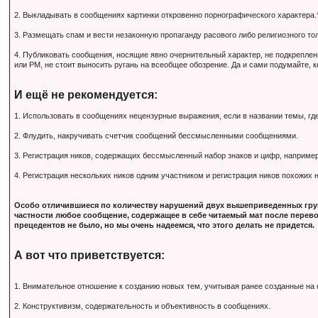
2. Выкладывать в сообщениях картинки откровенно порнографического характера.
3. Размещать спам и вести незаконную пропаганду расового либо религиозного тол
4. Публиковать сообщения, носящие явно очернительный характер, не подкрепле
или PM, не стоит выносить ругань на всеобщее обозрение. Да и сами подумайте, 
И ещё не рекомендуется:
1. Использовать в сообщениях нецензурные выражения, если в названии темы, гд
2. Флудить, накручивать счетчик сообщений бессмысленными сообщениями.
3. Регистрация ников, содержащих бессмысленный набор знаков и цифр, наприм
4. Регистрация нескольких ников одним участником и регистрация ников похожих
Особо отличившиеся по количеству нарушений двух вышеприведенных груп
частности любое сообщение, содержащее в себе читаемый мат после перево
прецедентов не было, но мы очень надеемся, что этого делать не придется.
А вот что приветствуется:
1. Внимательное отношение к созданию новых тем, учитывая ранее созданные на
2. Конструктивизм, содержательность и объективность в сообщениях.