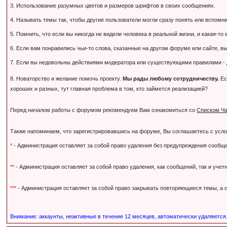
3. Использование разумных цветов и размеров шрифтов в своих сообщениях.
4. Называть темы так, чтобы другие пользователи могли сразу понять или вспомнить,
5. Помнить, что если вы никогда не видели человека в реальной жизни, и какая-то
6. Если вам понравились чьи-то слова, сказанные на другом форуме или сайте, вы
7. Если вы недовольны действиями модератора или существующими правилами - дл
8. Новаторство и желание помочь проекту.
Мы рады любому сотрудничеству.
Ес
хороших и разных, тут главная проблема в том, кто займется реализацией?
Перед началом работы с форумом рекомендуем Вам ознакомиться со
Списком Ча
Также напоминаем, что зарегистрировавшись на форуме, Вы соглашаетесь с усл
*
- Администрация оставляет за собой право удаления без предупреждения сообще
**
- Администрация оставляет за собой право удаления, как сообщений, так и уче
***
- Администрация оставляет за собой право закрывать повторяющиеся темы, а с
Внимание: аккаунты, неактивные в течение 12 месяцев, автоматически удаляются