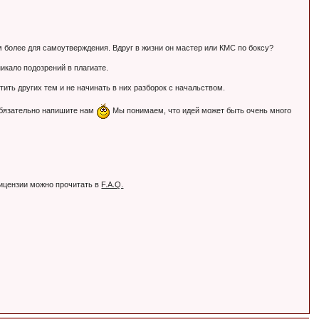
Тем более для самоутверждения. Вдруг в жизни он мастер или КМС по боксу?
никало подозрений в плагиате.
ть других тем и не начинать в них разборок с начальством.
обязательно напишите нам
Мы понимаем, что идей может быть очень много
лицензии можно прочитать в
F.A.Q.