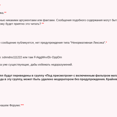
*
ка.
**
нные никакими аргументами или фактами. Сообщения подобного содержания могут быт
кому будет приятно это читать?
**
е сообщение публикуется, нет предупреждения типа "Ненормативная Лексика".
*
ер: sdnndns111222 или там FrAggWvvEk-OppDm
 на уже существующие, дабы избежать недоразумений.
п будут переведены в группу «Под присмотром» с включенным фильтром мата
да в эту группу, может быть удалено модератором без предупреждения. Крайняя
 нашем Форуме.
***