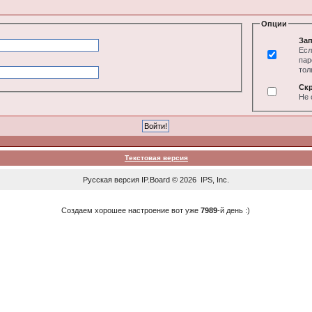
Опции
Зап
Есл
пар
тол
Ск
Не 
Текстовая версия
Русская версия
IP.Board
© 2026
IPS, Inc
.
Создаем хорошее настроение вот уже
7989
-й день :)