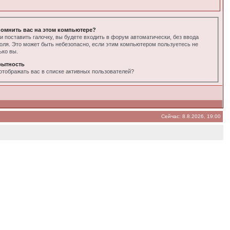
омнить вас на этом компьютере?
и поставить галочку, вы будете входить в форум автоматически, без ввода
оля. Это может быть небезопасно, если этим компьютером пользуетесь не
ько вы.
рытность
отображать вас в списке активных пользователей?
Сейчас: 8.8.2026, 19:00