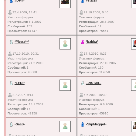
#Den#
#staiz#
22.4.2009, 18:41
29.10.2008, 0:46
Участник форума
Участник форума
Регистрация:
5.1.2007
Регистрация:
26.5.2007
Сообщений:
153
Сообщений:
11
Просмотров:
61747
Просмотров:
75561
***beta***
*babka*
17.10.2010, 20:31
17.4.2010, 8:27
Участник форума
Участник форума
Регистрация:
21.2.2010
Регистрация:
27.10.2007
Сообщений:
1
Сообщений:
130
Просмотров:
48600
Просмотров:
117659
*LEDI*
--спЛин--
2.7.2007, 9:41
6.6.2009, 16:30
Участник форума
Участник форума
Регистрация:
18.1.2007
Регистрация:
6.6.2009
Сообщений:
17
Сообщений:
1
Просмотров:
48358
Просмотров:
45916
-SaaS-
-SlipMaggot-